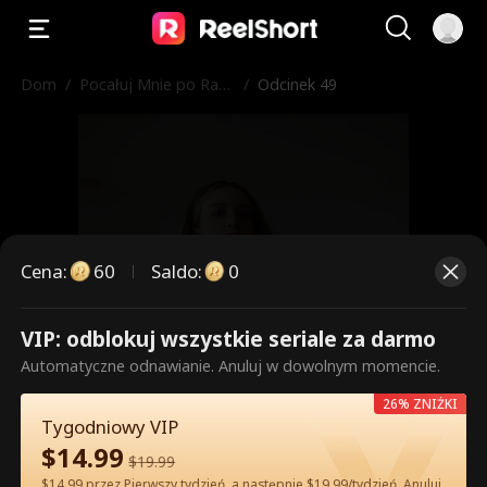
Dom
/
Pocałuj Mnie po Raz
/
Odcinek 49
Ostatni
Cena
:
60
Saldo
:
0
VIP: odblokuj wszystkie seriale za darmo
To są płatne odcinki. Odblokuj,
Automatyczne odnawianie. Anuluj w dowolnym momencie.
aby oglądać.
26% ZNIŻKI
Tygodniowy VIP
$
14.99
$
19.99
60
Odblokuj teraz
$14.99 przez Pierwszy tydzień, a następnie $19.99/tydzień. Anuluj