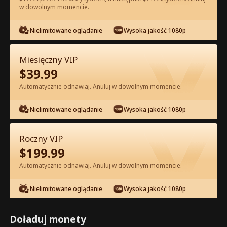
w dowolnym momencie.
Oglądaj za darmo w Apce
Nielimitowane oglądanie
Wysoka jakość 1080p
Miesięczny VIP
$
39.99
Automatycznie odnawiaj. Anuluj w dowolnym momencie.
Nielimitowane oglądanie
Wysoka jakość 1080p
Odcinek 49 - Feniks w łóżku, klan na
głowie Pełna Wersja Filmu
Roczny VIP
$
199.99
1-50
51-57
Wszystkie Odcinki
Automatycznie odnawiaj. Anuluj w dowolnym momencie.
45
46
47
48
49
50
Nielimitowane oglądanie
Wysoka jakość 1080p
Doładuj monety