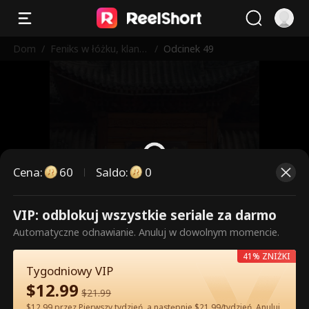
Dom
/
Feniks w łóżku, klan n
/
Odcinek 49
a głowie
Cena
:
60
Saldo
:
0
VIP: odblokuj wszystkie seriale za darmo
To są płatne odcinki. Odblokuj,
Automatyczne odnawianie. Anuluj w dowolnym momencie.
aby oglądać.
41% ZNIŻKI
Tygodniowy VIP
$
12.99
60
Odblokuj teraz
$
21.99
$12.99 przez Pierwszy tydzień, a następnie $21.99/tydzień. Anuluj