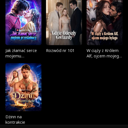
Jak złamać serce
Rozwód nr 101
W ciąży z Królem
mojemu
Alf, ojcem mojego
prześladowcy
byłego
Dżinn na
kontrakcie