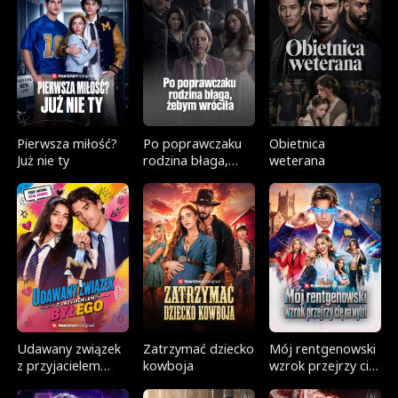
Pierwsza miłość?
Po poprawczaku
Obietnica
Już nie ty
rodzina błaga,
weterana
żebym wróciła
Udawany związek
Zatrzymać dziecko
Mój rentgenowski
z przyjacielem
kowboja
wzrok przejrzy cię
byłego
na wylot