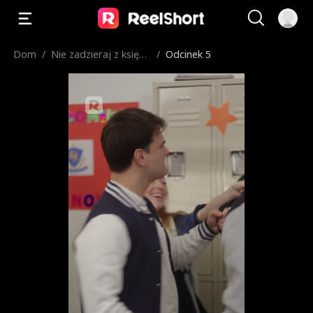
Dom
/
Nie zadzieraj z księżn
/
Odcinek 5
iczką elitarnej szkoły