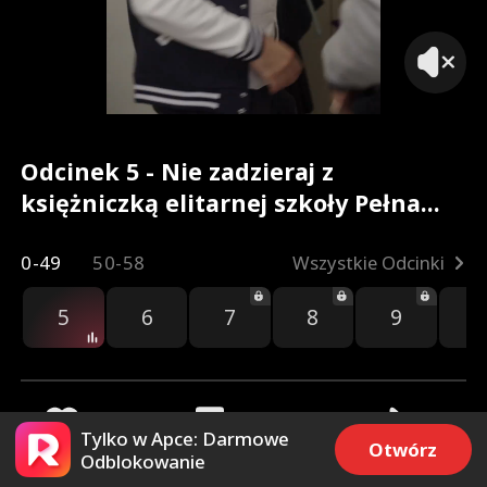
Odcinek 5 - Nie zadzieraj z
księżniczką elitarnej szkoły Pełna
Wersja Filmu
0-49
50-58
Wszystkie Odcinki
5
6
7
8
9
1
Tylko w Apce: Darmowe
Otwórz
Odblokowanie
482
5.5k
Udostępnij