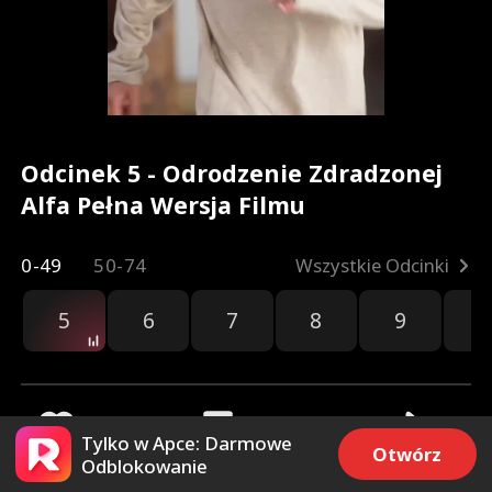
Odcinek 5 - Odrodzenie Zdradzonej
Alfa Pełna Wersja Filmu
0-49
50-74
Wszystkie Odcinki
5
6
7
8
9
1
Tylko w Apce: Darmowe
Otwórz
Odblokowanie
32.7k
29.3k
Udostępnij