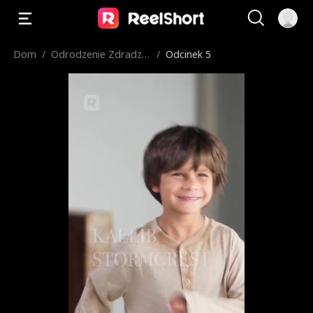
Dom
/
Odrodzenie Zdradzo
/
Odcinek 5
nej Alfa