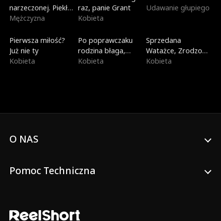
narzeczonej. Piekło
raz, panie Grant
Udawanie głupiego
Dantego
Mężczyzna
Kobieta
Na topie
Dubbing
Nowe
Pierwsza miłość?
Po poprawczaku
Sprzedana
Już nie ty
rodzina błaga,
Watażce, Zrodzona
Kobieta
żebym wróciła
Kobieta
dla Nieba
Kobieta
O NAS
Pomoc Techniczna