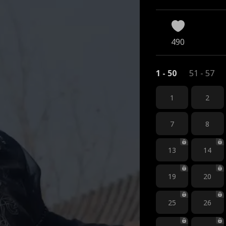
490
1 - 50
51 - 57
1
2
7
8
13
14
19
20
25
26