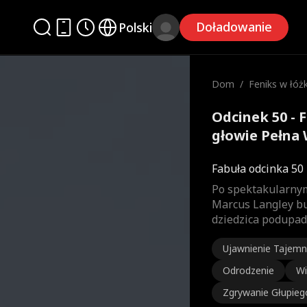
Doładowanie
Polski
Dom
/
Feniks w łóżk
wie
Odcinek 50 - 
głowie Pełna 
Fabuła odcinka 50
Po spektakularnym
Marcus Langley bu
dziedzica podupad
Ujawnienie Tajemn
Odrodzenie
Wi
Zgrywanie Głupieg