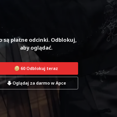
o są płatne odcinki. Odblokuj,
aby oglądać.
60
Odblokuj teraz
Oglądaj za darmo w Apce