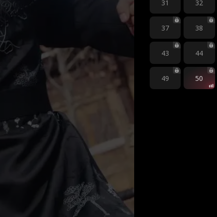
31
32
37
38
43
44
49
50