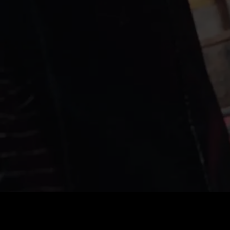
Cena
:
60
Saldo
:
0