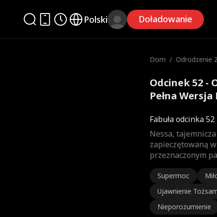
Doładowanie
Polski
Dom
/
Odrodzenie Z
a
Odcinek 52 - 
Pełna Wersja 
Fabuła odcinka 52
Nessa, tajemnicza
zapieczętowaną wi
przeznaczonym par
Supermoc
Mił
Ujawnienie Tożsa
Nieporozumienie