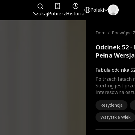
Polski
Szukaj
Pobierz
Historia
Dom
/
Podwójne Ży
Odcinek 52 -
Pełna Wersja
Fabuła odcinka 5
Po trzech latach
Sterling jest prz
interesowna osz
Rezydencja
Wszystkie Wiek