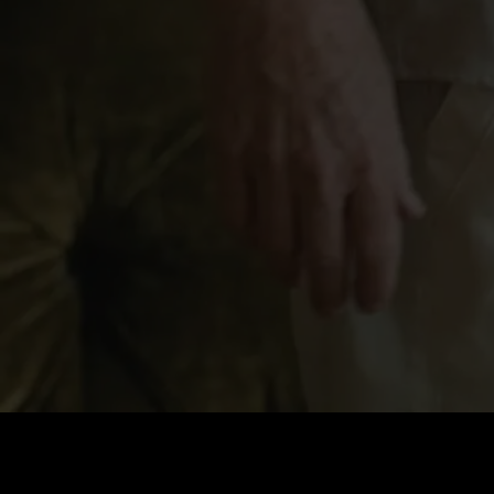
Cena
:
60
Saldo
:
0