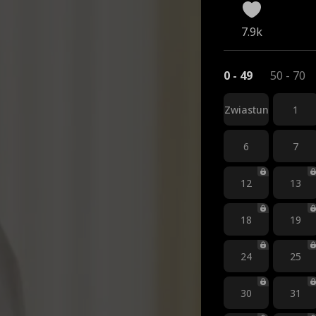
7.9k
0 - 49
50 - 70
Zwiastun
1
6
7
12
13
18
19
24
25
30
31