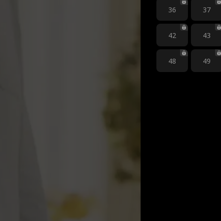
36
37
42
43
48
49