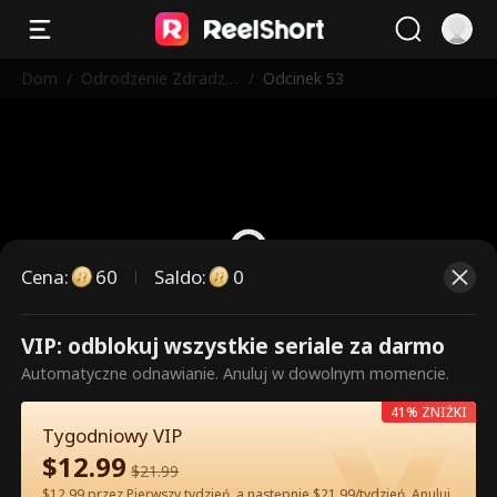
Dom
/
Odrodzenie Zdradzo
/
Odcinek 53
nej Alfa
Cena
:
60
Saldo
:
0
VIP: odblokuj wszystkie seriale za darmo
To są płatne odcinki. Odblokuj,
Automatyczne odnawianie. Anuluj w dowolnym momencie.
aby oglądać.
41% ZNIŻKI
Tygodniowy VIP
$
12.99
60
Odblokuj teraz
$
21.99
$12.99 przez Pierwszy tydzień, a następnie $21.99/tydzień. Anuluj