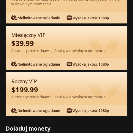
w dowolnym momencie.
Oglądaj za darmo w Apce
Nielimitowane oglądanie
Wysoka jakość 1080p
Miesięczny VIP
$
39.99
Automatycznie odnawiaj. Anuluj w dowolnym momencie.
Nielimitowane oglądanie
Wysoka jakość 1080p
Odcinek 53 - Odrodzenie Zdradzonej
Alfa Pełna Wersja Filmu
Roczny VIP
$
199.99
0-49
50-74
Wszystkie Odcinki
Automatycznie odnawiaj. Anuluj w dowolnym momencie.
53
54
55
56
57
5
Nielimitowane oglądanie
Wysoka jakość 1080p
Doładuj monety