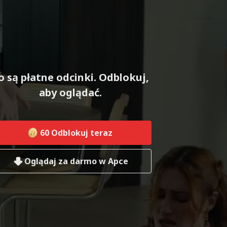
o są płatne odcinki. Odblokuj,
aby oglądać.
60
Odblokuj teraz
Oglądaj za darmo w Apce