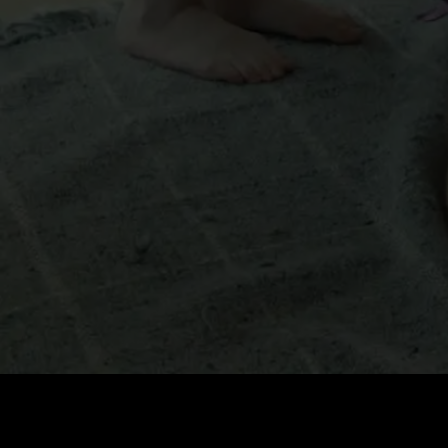
Cena
:
60
Saldo
:
0