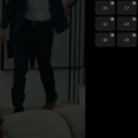
36
37
42
43
48
49