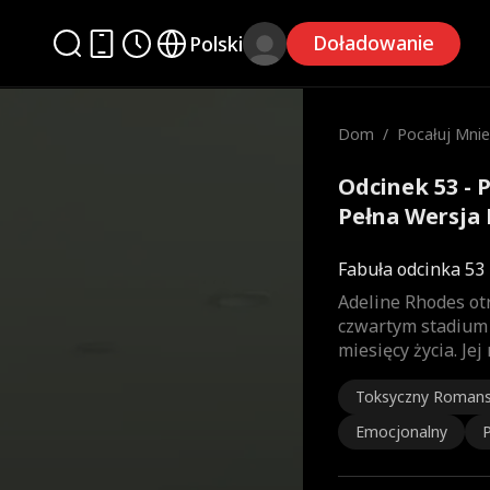
Doładowanie
Polski
Dom
/
Pocałuj Mnie
ni
Odcinek 53 - 
Pełna Wersja 
Fabuła odcinka 53
Adeline Rhodes ot
czwartym stadium 
miesięcy życia. Je
Toksyczny Roman
Emocjonalny
P