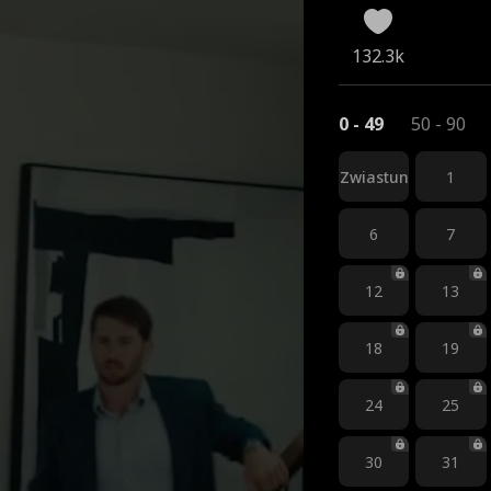
132.3k
0 - 49
50 - 90
Zwiastun
1
6
7
12
13
18
19
24
25
30
31