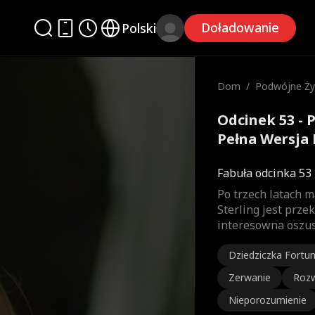
Doładowanie
Polski
Dom
/
Podwójne Życ
Odcinek 53 - 
Pełna Wersja 
Fabuła odcinka 53
Po trzech latach 
Sterling jest prze
interesowna oszu
Dziedziczka Fortu
Zerwanie
Roz
Nieporozumienie