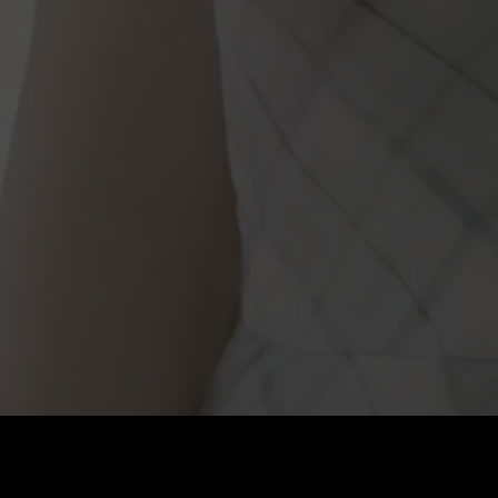
Cena
:
60
Saldo
:
0