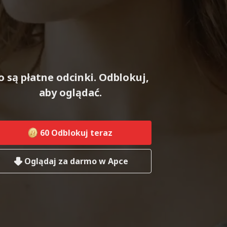
o są płatne odcinki. Odblokuj,
aby oglądać.
60
Odblokuj teraz
Oglądaj za darmo w Apce