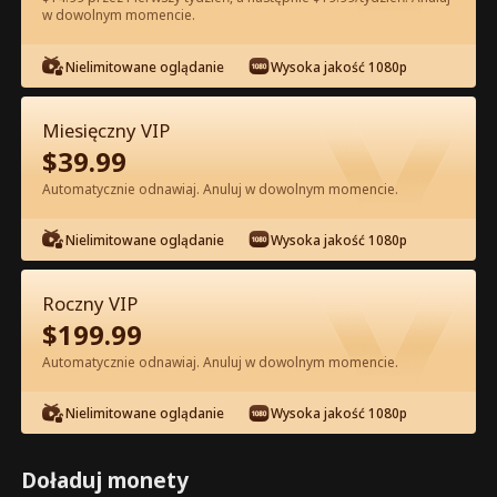
w dowolnym momencie.
Oglądaj za darmo w Apce
Nielimitowane oglądanie
Wysoka jakość 1080p
Miesięczny VIP
$
39.99
Automatycznie odnawiaj. Anuluj w dowolnym momencie.
Nielimitowane oglądanie
Wysoka jakość 1080p
Odcinek 54 - Pocałuj Mnie po Raz
Roczny VIP
Ostatni Pełna Wersja Filmu
$
199.99
Automatycznie odnawiaj. Anuluj w dowolnym momencie.
0-49
50-90
Wszystkie Odcinki
Nielimitowane oglądanie
Wysoka jakość 1080p
54
55
56
57
58
5
Doładuj monety