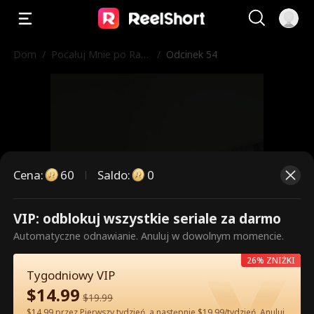
Dom
/
Pocałuj Mnie po Raz
/
Odcinek 54
Ostatni
Cena
:
60
Saldo
:
0
VIP: odblokuj wszystkie seriale za darmo
To są płatne odcinki. Odblokuj,
Automatyczne odnawianie. Anuluj w dowolnym momencie.
aby oglądać.
26% ZNIŻKI
Tygodniowy VIP
$
14.99
$
19.99
60
Odblokuj teraz
$14.99 przez Pierwszy tydzień, a następnie $19.99/tydzień. Anuluj