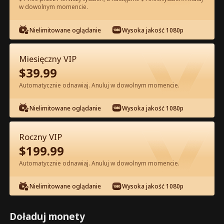
w dowolnym momencie.
Oglądaj za darmo w Apce
Nielimitowane oglądanie
Wysoka jakość 1080p
Miesięczny VIP
$
39.99
Automatycznie odnawiaj. Anuluj w dowolnym momencie.
Nielimitowane oglądanie
Wysoka jakość 1080p
Odcinek 54 - Podwójne Życie
Roczny VIP
Miliarderki Pełna Wersja Filmu
$
199.99
Automatycznie odnawiaj. Anuluj w dowolnym momencie.
0-49
50-70
Wszystkie Odcinki
Nielimitowane oglądanie
Wysoka jakość 1080p
54
55
56
57
58
5
Doładuj monety