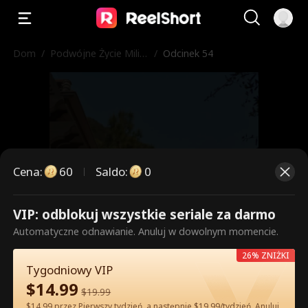
Dom
/
Podwójne Życie Milia
/
Odcinek 54
rderki
Cena
:
60
Saldo
:
0
VIP: odblokuj wszystkie seriale za darmo
To są płatne odcinki. Odblokuj,
Automatyczne odnawianie. Anuluj w dowolnym momencie.
aby oglądać.
26% ZNIŻKI
Tygodniowy VIP
$
14.99
$
19.99
60
Odblokuj teraz
$14.99 przez Pierwszy tydzień, a następnie $19.99/tydzień. Anuluj