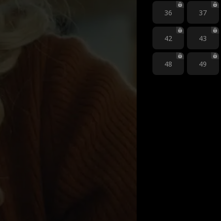
36
37
42
43
48
49