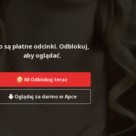
o są płatne odcinki. Odblokuj,
aby oglądać.
60
Odblokuj teraz
Oglądaj za darmo w Apce