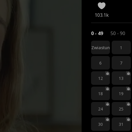
103.1k
0 - 49
50 - 90
Zwiastun
1
6
7
12
13
18
19
24
25
30
31