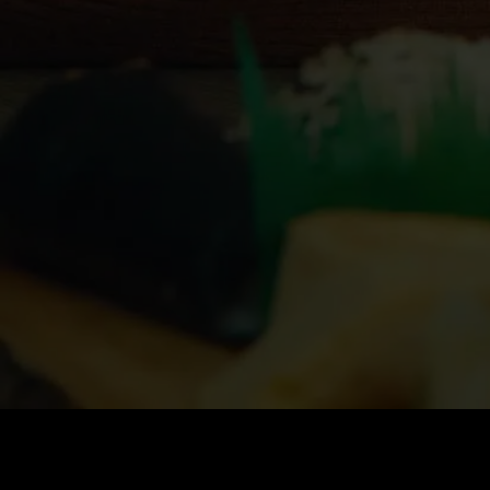
Cena
:
60
Saldo
:
0