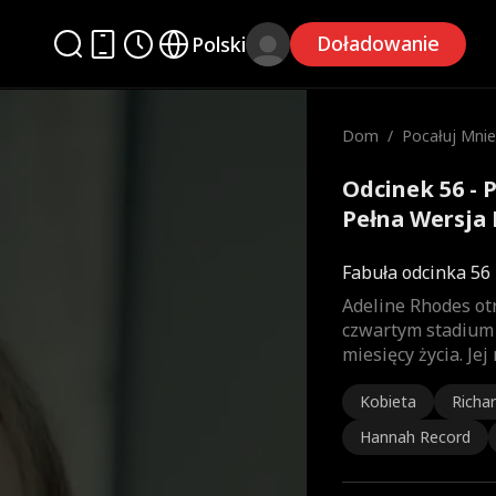
Doładowanie
Polski
Dom
/
Pocałuj Mnie
ni
Odcinek 56 - 
Pełna Wersja 
Fabuła odcinka 56
Adeline Rhodes ot
czwartym stadium 
miesięcy życia. Je
Kobieta
Richar
Hannah Record