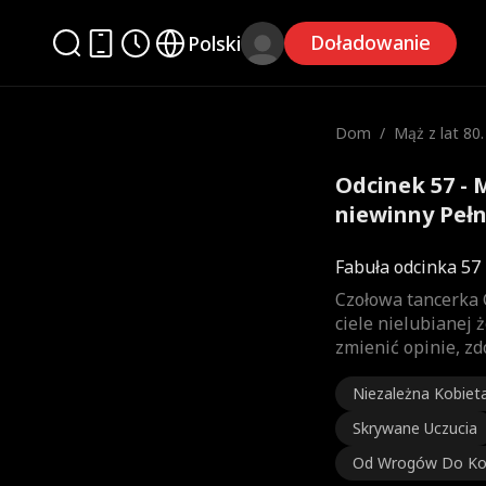
Doładowanie
Polski
Dom
/
Mąż z lat 80.
ewinny
Odcinek 57 - M
niewinny Pełn
Fabuła odcinka 57
Czołowa tancerka G
ciele nielubianej
zmienić opinie, z
Niezależna Kobiet
Skrywane Uczucia
Od Wrogów Do K