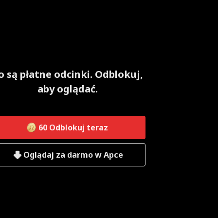
o są płatne odcinki. Odblokuj,
aby oglądać.
60
Odblokuj teraz
Oglądaj za darmo w Apce