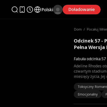
Doładowanie
Polski
Dom
/
Pocałuj Mnie
ni
Odcinek 57 - 
Pełna Wersja 
Fabuła odcinka 57
Adeline Rhodes ot
czwartym stadium 
miesięcy życia. Je
Toksyczny Roman
Emocjonalny
P