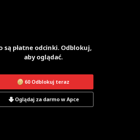
o są płatne odcinki. Odblokuj,
aby oglądać.
60
Odblokuj teraz
Oglądaj za darmo w Apce