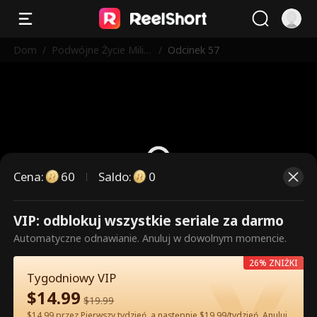
Dom
/
Podwójne Życie Milia
/
Odcinek 57
rderki
Cena
:
60
Saldo
:
0
VIP: odblokuj wszystkie seriale za darmo
To są płatne odcinki. Odblokuj,
Automatyczne odnawianie. Anuluj w dowolnym momencie.
aby oglądać.
26% ZNIŻKI
Tygodniowy VIP
$
14.99
60
Odblokuj teraz
$
19.99
$14.99 przez Pierwszy tydzień, a następnie $19.99/tydzień. Anuluj