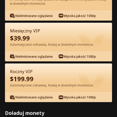
w dowolnym momencie.
Oglądaj za darmo w Apce
Nielimitowane oglądanie
Wysoka jakość 1080p
Miesięczny VIP
$
39.99
Automatycznie odnawiaj. Anuluj w dowolnym momencie.
Nielimitowane oglądanie
Wysoka jakość 1080p
Odcinek 57 - Podwójne Życie
Miliarderki Pełna Wersja Filmu
Roczny VIP
$
199.99
0-49
50-70
Wszystkie Odcinki
Automatycznie odnawiaj. Anuluj w dowolnym momencie.
57
58
59
60
61
6
Nielimitowane oglądanie
Wysoka jakość 1080p
Doładuj monety