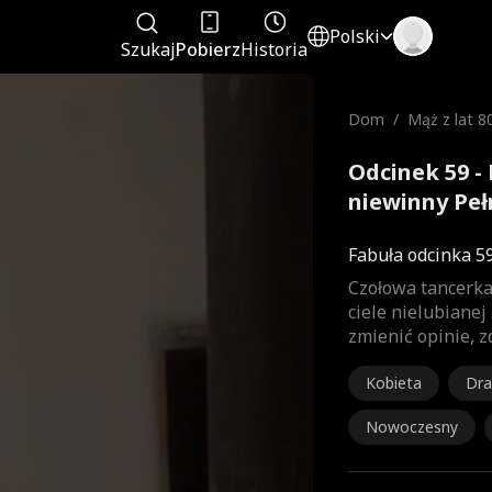
Polski
Szukaj
Pobierz
Historia
Dom
/
Mąż z lat 80
ewinny
Odcinek 59 - 
niewinny Peł
Fabuła odcinka 5
Czołowa tancerka 
ciele nielubiane
zmienić opinie, 
Kobieta
Dr
Nowoczesny