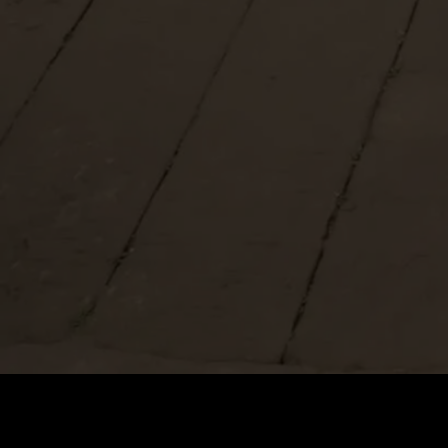
Cena
:
60
Saldo
:
0