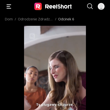
Dom
/
Odrodzenie Zdradzo
/
Odcinek 6
nej Alfa