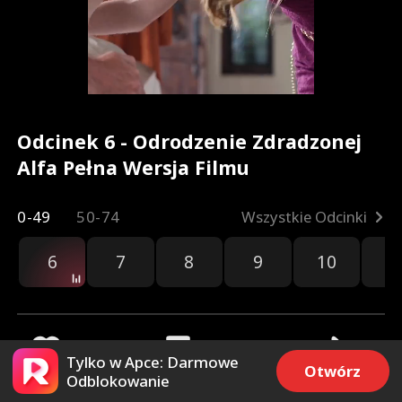
Odcinek 6 - Odrodzenie Zdradzonej
Alfa Pełna Wersja Filmu
0-49
50-74
Wszystkie Odcinki
6
7
8
9
10
1
Tylko w Apce: Darmowe
Otwórz
Odblokowanie
43.3k
29.3k
Udostępnij