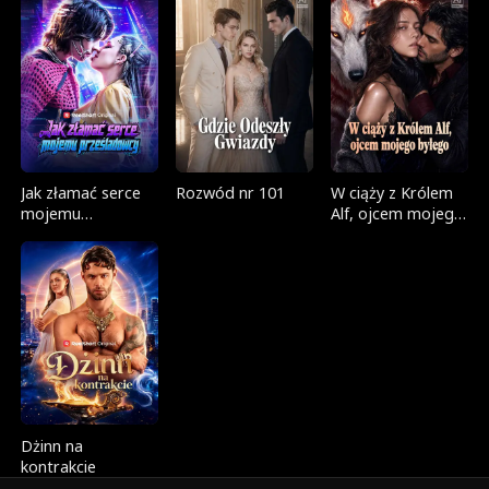
Jak złamać serce
Rozwód nr 101
W ciąży z Królem
mojemu
Alf, ojcem mojego
prześladowcy
byłego
Dżinn na
kontrakcie