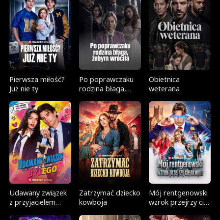
Pierwsza miłość?
Po poprawczaku
Obietnica
Już nie ty
rodzina błaga,
weterana
żebym wróciła
Udawany związek
Zatrzymać dziecko
Mój rentgenowski
z przyjacielem
kowboja
wzrok przejrzy cię
byłego
na wylot