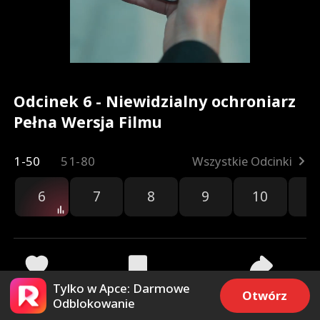
Odcinek 6 - Niewidzialny ochroniarz
Pełna Wersja Filmu
1-50
51-80
Wszystkie Odcinki
6
7
8
9
10
1
Tylko w Apce: Darmowe
542
23.1k
Udostępnij
Otwórz
Odblokowanie