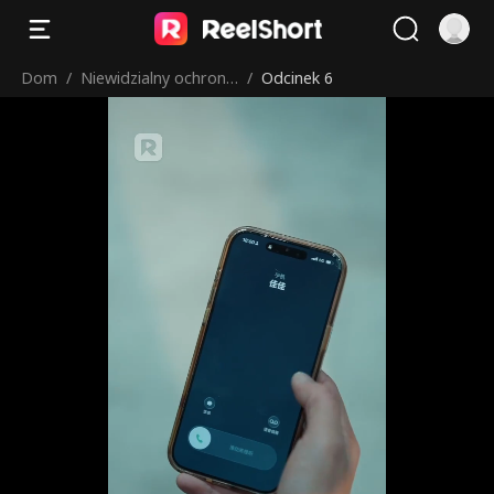
Dom
/
Niewidzialny ochronia
/
Odcinek 6
rz