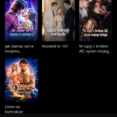
Jak złamać serce
Rozwód nr 101
W ciąży z Królem
mojemu
Alf, ojcem mojego
prześladowcy
byłego
Dżinn na
kontrakcie