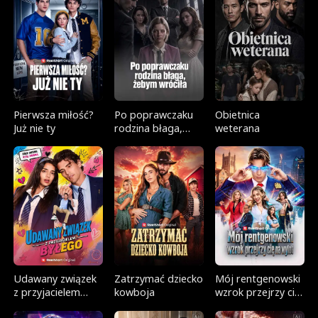
Pierwsza miłość?
Po poprawczaku
Obietnica
Już nie ty
rodzina błaga,
weterana
żebym wróciła
Udawany związek
Zatrzymać dziecko
Mój rentgenowski
z przyjacielem
kowboja
wzrok przejrzy cię
byłego
na wylot