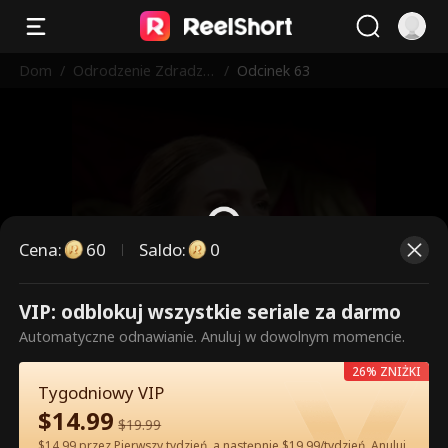
Dom
/
Odrodzenie Zdradzo
/
Odcinek 63
nej Alfa
Cena
:
60
Saldo
:
0
VIP: odblokuj wszystkie seriale za darmo
To są płatne odcinki. Odblokuj,
Automatyczne odnawianie. Anuluj w dowolnym momencie.
aby oglądać.
26% ZNIŻKI
Tygodniowy VIP
$
14.99
60
Odblokuj teraz
$
19.99
$14.99 przez Pierwszy tydzień, a następnie $19.99/tydzień. Anuluj