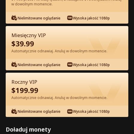
w dowolnym momencie.
Oglądaj za darmo w Apce
Nielimitowane oglądanie
Wysoka jakość 1080p
Miesięczny VIP
$
39.99
Automatycznie odnawiaj. Anuluj w dowolnym momencie.
Nielimitowane oglądanie
Wysoka jakość 1080p
Odcinek 63 - Odrodzenie Zdradzonej
Alfa Pełna Wersja Filmu
Roczny VIP
$
199.99
0-49
50-74
Wszystkie Odcinki
Automatycznie odnawiaj. Anuluj w dowolnym momencie.
63
64
65
66
67
6
Nielimitowane oglądanie
Wysoka jakość 1080p
Doładuj monety