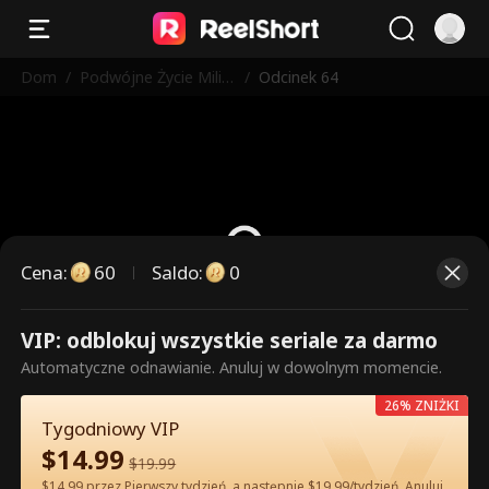
Dom
/
Podwójne Życie Milia
/
Odcinek 64
rderki
Cena
:
60
Saldo
:
0
VIP: odblokuj wszystkie seriale za darmo
To są płatne odcinki. Odblokuj,
Automatyczne odnawianie. Anuluj w dowolnym momencie.
aby oglądać.
26% ZNIŻKI
Tygodniowy VIP
$
14.99
60
Odblokuj teraz
$
19.99
$14.99 przez Pierwszy tydzień, a następnie $19.99/tydzień. Anuluj