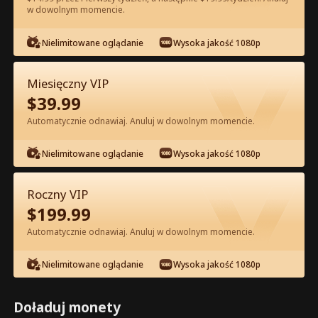
w dowolnym momencie.
Oglądaj za darmo w Apce
Nielimitowane oglądanie
Wysoka jakość 1080p
Miesięczny VIP
$
39.99
Automatycznie odnawiaj. Anuluj w dowolnym momencie.
Nielimitowane oglądanie
Wysoka jakość 1080p
Odcinek 64 - Podwójne Życie
Miliarderki Pełna Wersja Filmu
Roczny VIP
$
199.99
0-49
50-70
Wszystkie Odcinki
Automatycznie odnawiaj. Anuluj w dowolnym momencie.
64
65
66
67
68
6
Nielimitowane oglądanie
Wysoka jakość 1080p
Doładuj monety