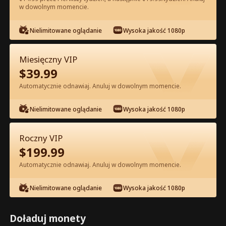
w dowolnym momencie.
Oglądaj za darmo w Apce
Nielimitowane oglądanie
Wysoka jakość 1080p
Miesięczny VIP
$
39.99
Automatycznie odnawiaj. Anuluj w dowolnym momencie.
Nielimitowane oglądanie
Wysoka jakość 1080p
Odcinek 65 - Odrodzenie Zdradzonej
Roczny VIP
Alfa Pełna Wersja Filmu
$
199.99
Automatycznie odnawiaj. Anuluj w dowolnym momencie.
0-49
50-74
Wszystkie Odcinki
Nielimitowane oglądanie
Wysoka jakość 1080p
65
66
67
68
69
7
Doładuj monety