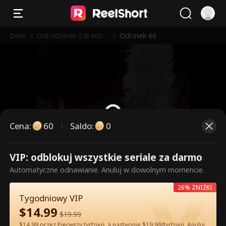
Dom
/
Odrodzenie Zdradzo
/
Odcinek 66
nej Alfa
Cena
:
60
Saldo
:
0
VIP: odblokuj wszystkie seriale za darmo
To są płatne odcinki. Odblokuj,
Automatyczne odnawianie. Anuluj w dowolnym momencie.
aby oglądać.
26% ZNIŻKI
Tygodniowy VIP
$
14.99
60
Odblokuj teraz
$
19.99
$14.99 przez Pierwszy tydzień, a następnie $19.99/tydzień. Anuluj