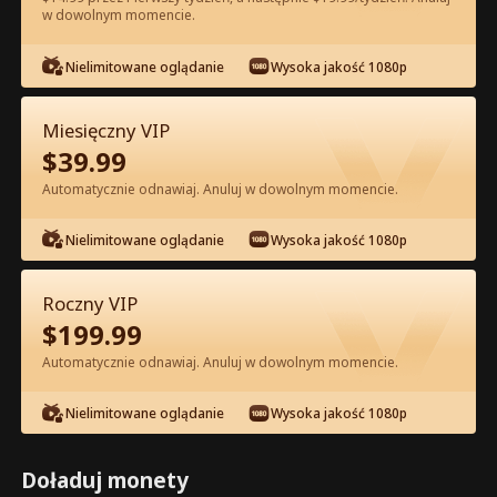
w dowolnym momencie.
Oglądaj za darmo w Apce
Nielimitowane oglądanie
Wysoka jakość 1080p
Miesięczny VIP
$
39.99
Automatycznie odnawiaj. Anuluj w dowolnym momencie.
Nielimitowane oglądanie
Wysoka jakość 1080p
Odcinek 66 - Odrodzenie Zdradzonej
Alfa Pełna Wersja Filmu
Roczny VIP
$
199.99
0-49
50-74
Wszystkie Odcinki
Automatycznie odnawiaj. Anuluj w dowolnym momencie.
66
67
68
69
70
7
Nielimitowane oglądanie
Wysoka jakość 1080p
Doładuj monety