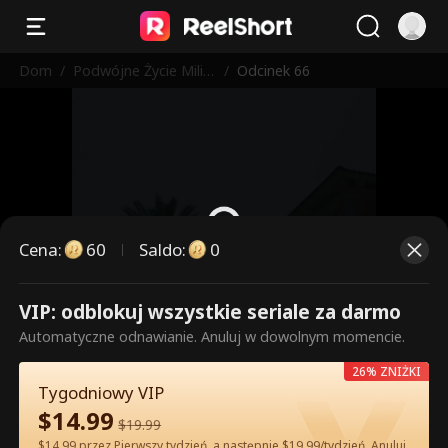
Dom
/
Podwójne Życie Milia
/
Odcinek 66
rderki
Cena
:
60
Saldo
:
0
VIP: odblokuj wszystkie seriale za darmo
To są płatne odcinki. Odblokuj,
Automatyczne odnawianie. Anuluj w dowolnym momencie.
aby oglądać.
26% ZNIŻKI
Tygodniowy VIP
$
14.99
60
Odblokuj teraz
$
19.99
$14.99 przez Pierwszy tydzień, a następnie $19.99/tydzień. Anuluj