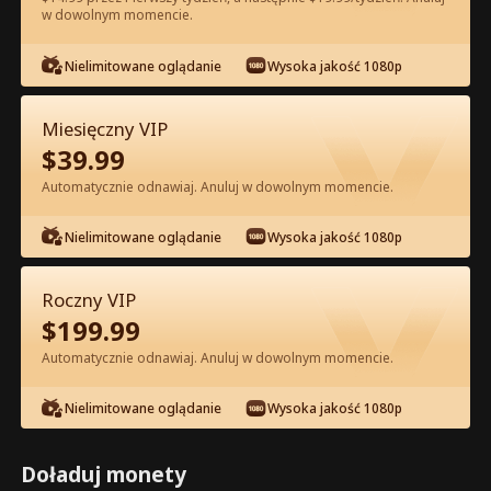
w dowolnym momencie.
Oglądaj za darmo w Apce
Nielimitowane oglądanie
Wysoka jakość 1080p
Miesięczny VIP
$
39.99
Automatycznie odnawiaj. Anuluj w dowolnym momencie.
Nielimitowane oglądanie
Wysoka jakość 1080p
Odcinek 66 - Podwójne Życie
Miliarderki Pełna Wersja Filmu
Roczny VIP
$
199.99
0-49
50-70
Wszystkie Odcinki
Automatycznie odnawiaj. Anuluj w dowolnym momencie.
65
66
67
68
69
70
Nielimitowane oglądanie
Wysoka jakość 1080p
Doładuj monety