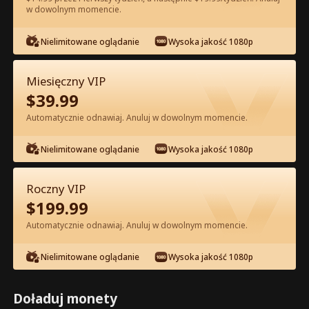
w dowolnym momencie.
Oglądaj za darmo w Apce
Nielimitowane oglądanie
Wysoka jakość 1080p
Miesięczny VIP
$
39.99
Automatycznie odnawiaj. Anuluj w dowolnym momencie.
Nielimitowane oglądanie
Wysoka jakość 1080p
Odcinek 67 - Odrodzenie Zdradzonej
Alfa Pełna Wersja Filmu
Roczny VIP
$
199.99
0-49
50-74
Wszystkie Odcinki
Automatycznie odnawiaj. Anuluj w dowolnym momencie.
67
68
69
70
71
7
Nielimitowane oglądanie
Wysoka jakość 1080p
Doładuj monety