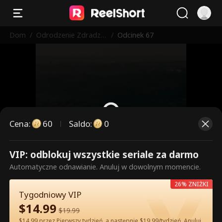
Dom
/
Odrodzenie Zdradzo
/
Odcinek 67
nej Alfa
Cena
:
60
Saldo
:
0
VIP: odblokuj wszystkie seriale za darmo
To są płatne odcinki. Odblokuj,
Automatyczne odnawianie. Anuluj w dowolnym momencie.
aby oglądać.
26% ZNIŻKI
Tygodniowy VIP
$
14.99
60
Odblokuj teraz
$
19.99
$14.99 przez Pierwszy tydzień, a następnie $19.99/tydzień. Anuluj