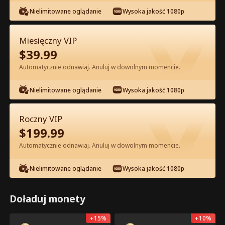
Nielimitowane oglądanie
Wysoka jakość 1080p
Miesięczny VIP
$
39.99
Automatycznie odnawiaj. Anuluj w dowolnym momencie.
Odcinek 7 - Nie zadzieraj z
księżniczką elitarnej szkoły Pełna
Nielimitowane oglądanie
Wysoka jakość 1080p
Wersja Filmu
0-49
50-58
Wszystkie Odcinki
Roczny VIP
$
199.99
7
8
9
10
11
1
Automatycznie odnawiaj. Anuluj w dowolnym momencie.
Nielimitowane oglądanie
Wysoka jakość 1080p
Doładuj monety
Tylko w Apce: Darmowe
339
5.5k
Udostępnij
Otwórz
Odblokowanie
+
15
%
+
10
%