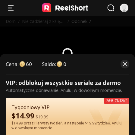
Dom
/
Nie zadzieraj z księżn
/
Odcinek 7
iczką elitarnej szkoły
Cena
:
60
Saldo
:
0
To są płatne odcinki. Odblokuj,
VIP: odblokuj wszystkie seriale za darmo
aby oglądać.
Automatyczne odnawianie. Anuluj w dowolnym momencie.
26% ZNIŻKI
Tygodniowy VIP
60
Odblokuj teraz
$
14.99
$
19.99
$14.99 przez Pierwszy tydzień, a następnie $19.99/tydzień. Anuluj
w dowolnym momencie.
Oglądaj za darmo w Apce