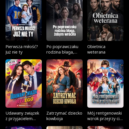
Pierwsza miłość?
Po poprawczaku
Obietnica
Już nie ty
rodzina błaga,
weterana
żebym wróciła
Udawany związek
Zatrzymać dziecko
Mój rentgenowski
z przyjacielem
kowboja
wzrok przejrzy cię
byłego
na wylot