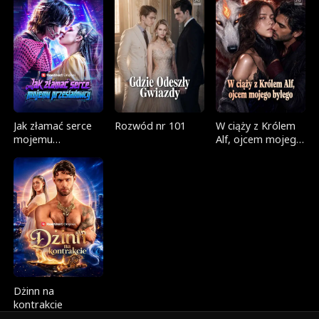
Jak złamać serce
Rozwód nr 101
W ciąży z Królem
mojemu
Alf, ojcem mojego
prześladowcy
byłego
Dżinn na
kontrakcie