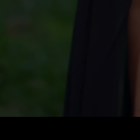
Cena
:
60
Saldo
:
0