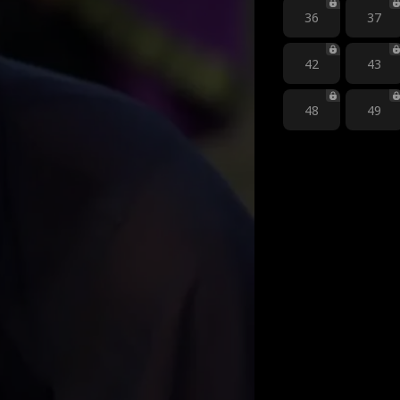
36
37
42
43
48
49