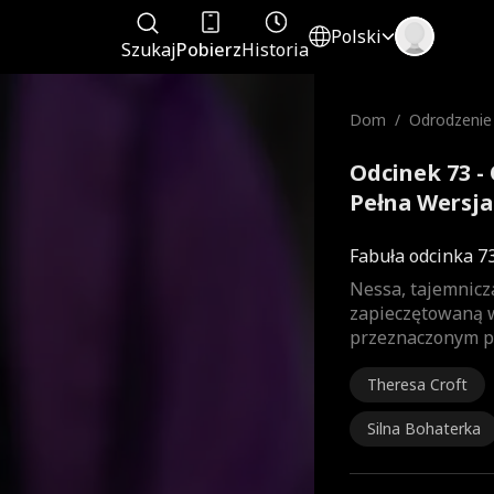
Polski
Szukaj
Pobierz
Historia
Dom
/
Odrodzenie 
a
Odcinek 73 -
Pełna Wersja
Fabuła odcinka 7
Nessa, tajemnicz
zapieczętowaną w
przeznaczonym pa
Theresa Croft
Silna Bohaterka