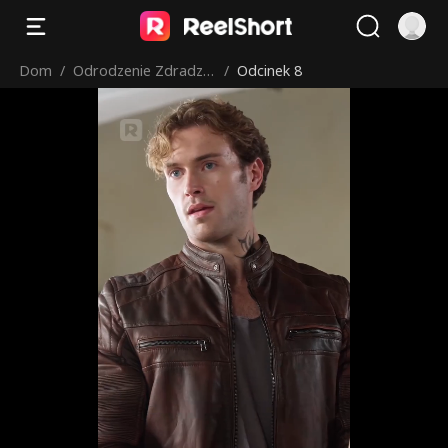
Dom
/
Odrodzenie Zdradzo
/
Odcinek 8
nej Alfa