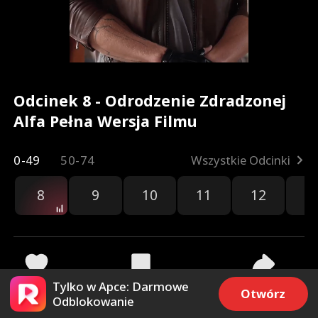
Odcinek 8 - Odrodzenie Zdradzonej
Alfa Pełna Wersja Filmu
0-49
50-74
Wszystkie Odcinki
8
9
10
11
12
1
Tylko w Apce: Darmowe
36.3k
29.3k
Udostępnij
Otwórz
Odblokowanie