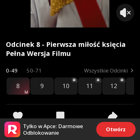
Odcinek 8 - Pierwsza miłość księcia
Pełna Wersja Filmu
0-49
50-71
Wszystkie Odcinki
8
9
10
11
12
1
Tylko w Apce: Darmowe
297
7.7k
Udostępnij
Otwórz
Odblokowanie