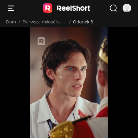
Dom
/
Pierwsza miłość księc
/
Odcinek 8
ia