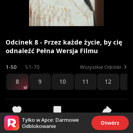
Odcinek 8 - Przez każde życie, by cię
odnaleźć Pełna Wersja Filmu
1-50
51-70
Wszystkie Odcinki
8
9
10
11
12
1
Tylko w Apce: Darmowe
525
3.1k
Udostępnij
Otwórz
Odblokowanie