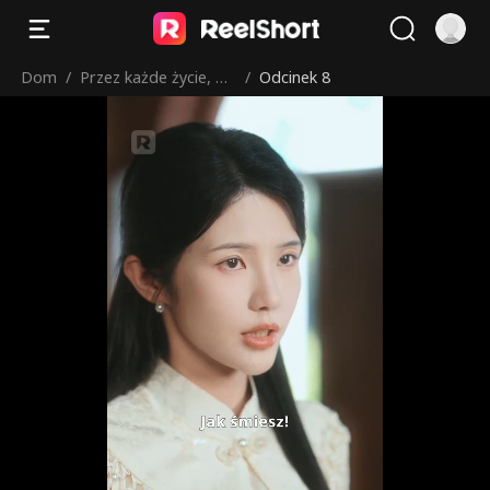
Dom
/
Przez każde życie, by
/
Odcinek 8
cię odnaleźć