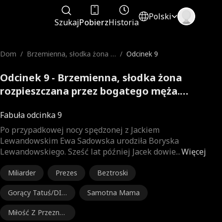
Polski
Szukaj
Pobierz
Historia
Dom
/
Brzemienna, słodka żona r
/
Odcinek 9
ozpieszczana przez bogate
go męża.
Odcinek 9 - Brzemienna, słodka żona
rozpieszczana przez bogatego męża.
Pełna Wersja Filmu
Fabuła odcinka 9
Po przypadkowej nocy spędzonej z Jackiem
Lewandowskim Ewa Sadowska urodziła Boryska
Lewandowskiego. Sześć lat później Jacek dowie
...
Więcej
Miliarder
Prezes
Beztroski
Gorący Tatuś/DIL
Samotna Mama
F
Miłość Z Przeznac