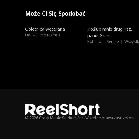
Może Ci Się Spodobać
Dubbing
Nowe
Obietnica weterana
Poślub mnie drugi raz,
Udawanie głupiego
panie Grant
© 2026 Crazy Maple Studio™, Inc. Wszelkie prawa zastrzeżone.