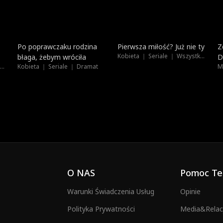
Dubbing
Na topie
Po poprawczaku rodzina
Pierwsza miłość? Już nie ty
Z
Kobieta ｜ Seriale ｜ Wszystkie Wiek
błaga, żebym wróciła
D
Kobieta ｜ Seriale ｜ Wszystkie Wiek
Kobieta ｜ Seriale ｜ Dramat
O NAS
Pomoc Te
Warunki Świadczenia Usług
Opinie
Polityka Prywatności
Media&Relacj