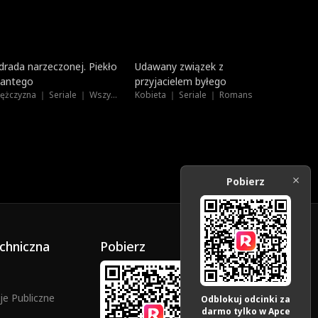
Dubbing
Na topie
drada narzeczonej. Piekło
Udawany związek z
antego
przyjacielem byłego
Mężczyzna ｜ Seriale ｜ Wszystkie Wiek
Kobieta ｜ Seriale ｜ Romans
Pobierz
chniczna
Pobierz
e Publiczne
Odblokuj odcinki za
darmo tylko w Apce