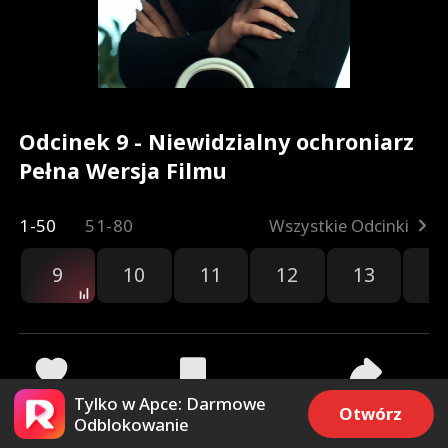
Odcinek 9 - Niewidzialny ochroniarz
Pełna Wersja Filmu
1-50
51-80
Wszystkie Odcinki
9
10
11
12
13
1
Tylko w Apce: Darmowe
451
23.2k
Udostępnij
Otwórz
Odblokowanie