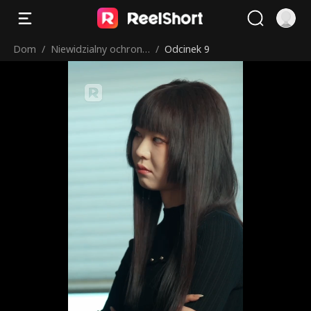
Dom
/
Niewidzialny ochronia
/
Odcinek 9
rz