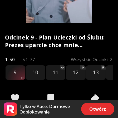
Odcinek 9 - Plan Ucieczki od Ślubu:
Prezes uparcie chce mnie
rozpieszczać Pełna Wersja Filmu
1-50
51-77
Wszystkie Odcinki
9
10
11
12
13
1
Tylko w Apce: Darmowe
62
3.1k
Udostępnij
Otwórz
Odblokowanie