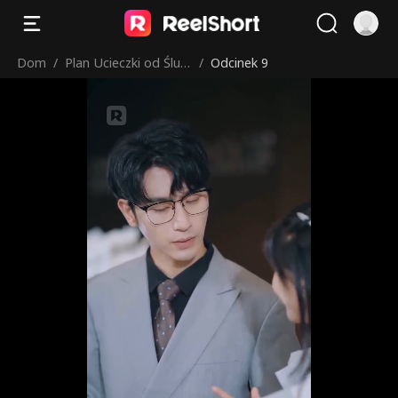
Dom
/
Plan Ucieczki od Ślub
/
Odcinek 9
u: Prezes uparcie chc
e mnie rozpieszczać