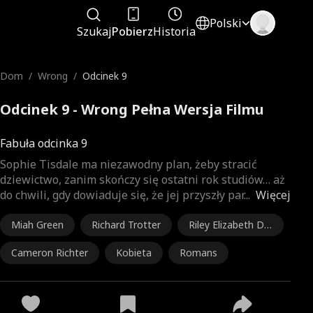
Polski
Szukaj
Pobierz
Historia
Dom
/
Wrong
/
Odcinek 9
Odcinek 9 - Wrong Pełna Wersja Filmu
Fabuła odcinka 9
Sophie Tisdale ma niezawodny plan, żeby stracić
dziewictwo, zanim skończy się ostatni rok studiów… aż
do chwili, gdy dowiaduje się, że jej przyszły par
...
Więcej
Miah Green
Richard Trotter
Riley Elizabeth Da
vis
Cameron Richter
Kobieta
Romans