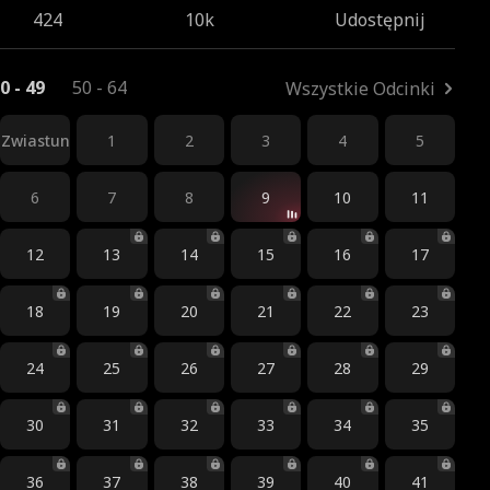
424
10k
Udostępnij
0 - 49
50 - 64
Wszystkie Odcinki
Zwiastun
1
2
3
4
5
6
7
8
9
10
11
12
13
14
15
16
17
18
19
20
21
22
23
24
25
26
27
28
29
30
31
32
33
34
35
36
37
38
39
40
41