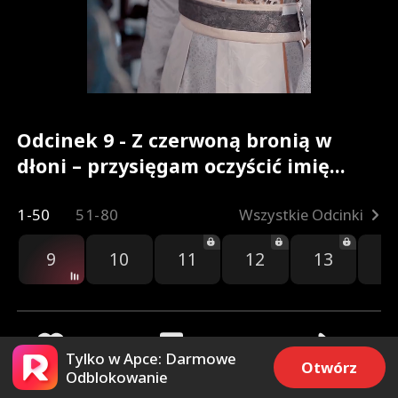
Odcinek 9 - Z czerwoną bronią w
dłoni – przysięgam oczyścić imię
Pełna Wersja Filmu
1-50
51-80
Wszystkie Odcinki
9
10
11
12
13
1
Tylko w Apce: Darmowe
Otwórz
Odblokowanie
61
1.6k
Udostępnij