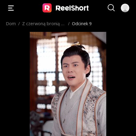
Dom
/
Z czerwoną bronią w
/
Odcinek 9
dłoni – przysięgam o
czyścić imię