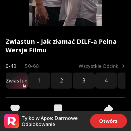
Zwiastun - Jak złamać DILF-a Pełna
Wersja Filmu
0-49
50-68
Wszystkie Odcinki
1
2
3
4
5
Zwiastun
Tylko w Apce: Darmowe
84.6k
70.5k
Udostępnij
Otwórz
Odblokowanie