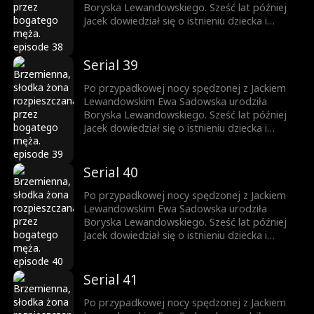
Boryska Lewandowskiego. Sześć lat później
Jacek dowiedział się o istnieniu dziecka i
rozpoczął jego poszukiwania. W tym czasie,
pracując w Grupie Lewandowski, Ewa zbliżyła
się do Jacka, a między nimi zaczęło kiełkować
Serial 39
uczucie. Borysek został oficjalnie uznany przez
ojca, a Ewa – dzięki synowi – zyskała szacunek
Po przypadkowej nocy spędzonej z Jackiem
i rozpoczęła dostatnie życie.
Lewandowskim Ewa Sadowska urodziła
Boryska Lewandowskiego. Sześć lat później
Jacek dowiedział się o istnieniu dziecka i
rozpoczął jego poszukiwania. W tym czasie,
pracując w Grupie Lewandowski, Ewa zbliżyła
się do Jacka, a między nimi zaczęło kiełkować
Serial 40
uczucie. Borysek został oficjalnie uznany przez
ojca, a Ewa – dzięki synowi – zyskała szacunek
Po przypadkowej nocy spędzonej z Jackiem
i rozpoczęła dostatnie życie.
Lewandowskim Ewa Sadowska urodziła
Boryska Lewandowskiego. Sześć lat później
Jacek dowiedział się o istnieniu dziecka i
rozpoczął jego poszukiwania. W tym czasie,
pracując w Grupie Lewandowski, Ewa zbliżyła
się do Jacka, a między nimi zaczęło kiełkować
Serial 41
uczucie. Borysek został oficjalnie uznany przez
ojca, a Ewa – dzięki synowi – zyskała szacunek
Po przypadkowej nocy spędzonej z Jackiem