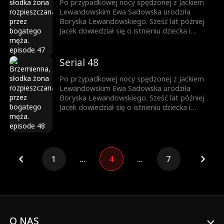
ojca, a Ewa – dzięki synowi – zyskała szacunek
Po przypadkowej nocy spędzonej z Jackiem
i rozpoczęła dostatnie życie.
Lewandowskim Ewa Sadowska urodziła
Boryska Lewandowskiego. Sześć lat później
Jacek dowiedział się o istnieniu dziecka i
rozpoczął jego poszukiwania. W tym czasie,
pracując w Grupie Lewandowski, Ewa zbliżyła
się do Jacka, a między nimi zaczęło kiełkować
Serial 48
uczucie. Borysek został oficjalnie uznany przez
ojca, a Ewa – dzięki synowi – zyskała szacunek
Po przypadkowej nocy spędzonej z Jackiem
i rozpoczęła dostatnie życie.
Lewandowskim Ewa Sadowska urodziła
Boryska Lewandowskiego. Sześć lat później
Jacek dowiedział się o istnieniu dziecka i
rozpoczął jego poszukiwania. W tym czasie,
pracując w Grupie Lewandowski, Ewa zbliżyła
się do Jacka, a między nimi zaczęło kiełkować
uczucie. Borysek został oficjalnie uznany przez
ojca, a Ewa – dzięki synowi – zyskała szacunek
1
...
4
...
7
i rozpoczęła dostatnie życie.
O NAS