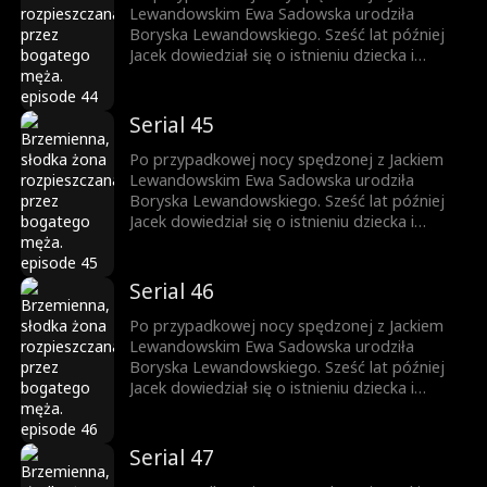
i rozpoczęła dostatnie życie.
Lewandowskim Ewa Sadowska urodziła
Boryska Lewandowskiego. Sześć lat później
Jacek dowiedział się o istnieniu dziecka i
rozpoczął jego poszukiwania. W tym czasie,
pracując w Grupie Lewandowski, Ewa zbliżyła
się do Jacka, a między nimi zaczęło kiełkować
Serial 45
uczucie. Borysek został oficjalnie uznany przez
ojca, a Ewa – dzięki synowi – zyskała szacunek
Po przypadkowej nocy spędzonej z Jackiem
i rozpoczęła dostatnie życie.
Lewandowskim Ewa Sadowska urodziła
Boryska Lewandowskiego. Sześć lat później
Jacek dowiedział się o istnieniu dziecka i
rozpoczął jego poszukiwania. W tym czasie,
pracując w Grupie Lewandowski, Ewa zbliżyła
się do Jacka, a między nimi zaczęło kiełkować
Serial 46
uczucie. Borysek został oficjalnie uznany przez
ojca, a Ewa – dzięki synowi – zyskała szacunek
Po przypadkowej nocy spędzonej z Jackiem
i rozpoczęła dostatnie życie.
Lewandowskim Ewa Sadowska urodziła
Boryska Lewandowskiego. Sześć lat później
Jacek dowiedział się o istnieniu dziecka i
rozpoczął jego poszukiwania. W tym czasie,
pracując w Grupie Lewandowski, Ewa zbliżyła
się do Jacka, a między nimi zaczęło kiełkować
Serial 47
uczucie. Borysek został oficjalnie uznany przez