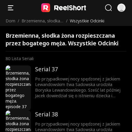
Dom
/
Brzemienna, słodka ż
/
Wszystkie Odcinki
ona rozpieszczana pr
Brzemienna, słodka żona rozpieszczana
zez bogatego męża.
przez bogatego męża. Wszystkie Odcinki
80
Lista Seriali
Serial 37
Po przypadkowej nocy spędzonej z Jackiem
Lewandowskim Ewa Sadowska urodziła
Boryska Lewandowskiego. Sześć lat później
Jacek dowiedział się o istnieniu dziecka i
rozpoczął jego poszukiwania. W tym czasie,
pracując w Grupie Lewandowski, Ewa zbliżyła
się do Jacka, a między nimi zaczęło kiełkować
Serial 38
uczucie. Borysek został oficjalnie uznany przez
ojca, a Ewa – dzięki synowi – zyskała szacunek
Po przypadkowej nocy spędzonej z Jackiem
i rozpoczęła dostatnie życie.
Lewandowskim Ewa Sadowska urodziła