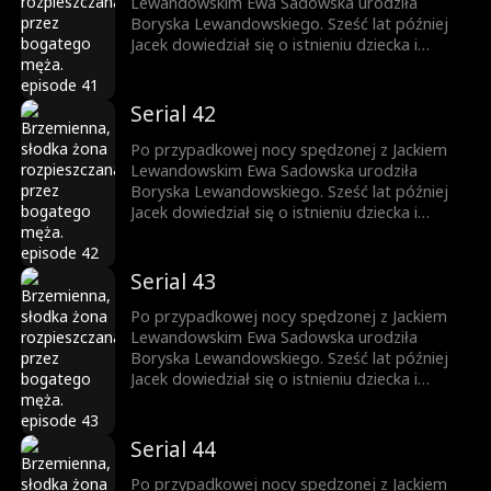
i rozpoczęła dostatnie życie.
Lewandowskim Ewa Sadowska urodziła
Boryska Lewandowskiego. Sześć lat później
Jacek dowiedział się o istnieniu dziecka i
rozpoczął jego poszukiwania. W tym czasie,
pracując w Grupie Lewandowski, Ewa zbliżyła
się do Jacka, a między nimi zaczęło kiełkować
Serial 42
uczucie. Borysek został oficjalnie uznany przez
ojca, a Ewa – dzięki synowi – zyskała szacunek
Po przypadkowej nocy spędzonej z Jackiem
i rozpoczęła dostatnie życie.
Lewandowskim Ewa Sadowska urodziła
Boryska Lewandowskiego. Sześć lat później
Jacek dowiedział się o istnieniu dziecka i
rozpoczął jego poszukiwania. W tym czasie,
pracując w Grupie Lewandowski, Ewa zbliżyła
się do Jacka, a między nimi zaczęło kiełkować
Serial 43
uczucie. Borysek został oficjalnie uznany przez
ojca, a Ewa – dzięki synowi – zyskała szacunek
Po przypadkowej nocy spędzonej z Jackiem
i rozpoczęła dostatnie życie.
Lewandowskim Ewa Sadowska urodziła
Boryska Lewandowskiego. Sześć lat później
Jacek dowiedział się o istnieniu dziecka i
rozpoczął jego poszukiwania. W tym czasie,
pracując w Grupie Lewandowski, Ewa zbliżyła
się do Jacka, a między nimi zaczęło kiełkować
Serial 44
uczucie. Borysek został oficjalnie uznany przez
ojca, a Ewa – dzięki synowi – zyskała szacunek
Po przypadkowej nocy spędzonej z Jackiem