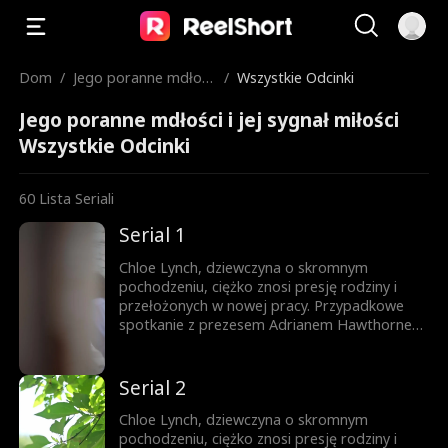
Dom
/
Jego poranne mdłośc
/
Wszystkie Odcinki
i i jej sygnał miłości
Jego poranne mdłości i jej sygnał miłości
Wszystkie Odcinki
60
Lista Seriali
Serial 1
Chloe Lynch, dziewczyna o skromnym
pochodzeniu, ciężko znosi presję rodziny i
przełożonych w nowej pracy. Przypadkowe
spotkanie z prezesem Adrianem Hawthornem
nie tylko ratuje jej posadę, ale całkowicie
odmienia jej los. Spodziewająca się
trojaczków Chloe znajduje w Adrianie
Serial 2
sojusznika, który wspiera ją w pokonywaniu
zawodowych i życiowych przeszkód na drodze
Chloe Lynch, dziewczyna o skromnym
do szczęścia.
pochodzeniu, ciężko znosi presję rodziny i