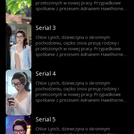
przełożonych w nowej pracy. Przypadkowe
spotkanie z prezesem Adrianem Hawthornem
nie tylko ratuje jej posadę, ale całkowicie
odmienia jej los. Spodziewająca się
trojaczków Chloe znajduje w Adrianie
Serial 3
sojusznika, który wspiera ją w pokonywaniu
zawodowych i życiowych przeszkód na drodze
Chloe Lynch, dziewczyna o skromnym
do szczęścia.
pochodzeniu, ciężko znosi presję rodziny i
przełożonych w nowej pracy. Przypadkowe
spotkanie z prezesem Adrianem Hawthornem
nie tylko ratuje jej posadę, ale całkowicie
odmienia jej los. Spodziewająca się
trojaczków Chloe znajduje w Adrianie
Serial 4
sojusznika, który wspiera ją w pokonywaniu
zawodowych i życiowych przeszkód na drodze
Chloe Lynch, dziewczyna o skromnym
do szczęścia.
pochodzeniu, ciężko znosi presję rodziny i
przełożonych w nowej pracy. Przypadkowe
spotkanie z prezesem Adrianem Hawthornem
nie tylko ratuje jej posadę, ale całkowicie
odmienia jej los. Spodziewająca się
trojaczków Chloe znajduje w Adrianie
Serial 5
sojusznika, który wspiera ją w pokonywaniu
zawodowych i życiowych przeszkód na drodze
Chloe Lynch, dziewczyna o skromnym