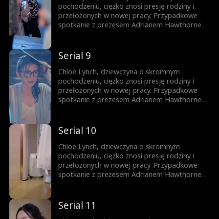
do szczęścia.
pochodzeniu, ciężko znosi presję rodziny i
przełożonych w nowej pracy. Przypadkowe
spotkanie z prezesem Adrianem Hawthornem
nie tylko ratuje jej posadę, ale całkowicie
odmienia jej los. Spodziewająca się
trojaczków Chloe znajduje w Adrianie
Serial 9
sojusznika, który wspiera ją w pokonywaniu
zawodowych i życiowych przeszkód na drodze
Chloe Lynch, dziewczyna o skromnym
do szczęścia.
pochodzeniu, ciężko znosi presję rodziny i
przełożonych w nowej pracy. Przypadkowe
spotkanie z prezesem Adrianem Hawthornem
nie tylko ratuje jej posadę, ale całkowicie
odmienia jej los. Spodziewająca się
trojaczków Chloe znajduje w Adrianie
Serial 10
sojusznika, który wspiera ją w pokonywaniu
zawodowych i życiowych przeszkód na drodze
Chloe Lynch, dziewczyna o skromnym
do szczęścia.
pochodzeniu, ciężko znosi presję rodziny i
przełożonych w nowej pracy. Przypadkowe
spotkanie z prezesem Adrianem Hawthornem
nie tylko ratuje jej posadę, ale całkowicie
odmienia jej los. Spodziewająca się
trojaczków Chloe znajduje w Adrianie
Serial 11
sojusznika, który wspiera ją w pokonywaniu