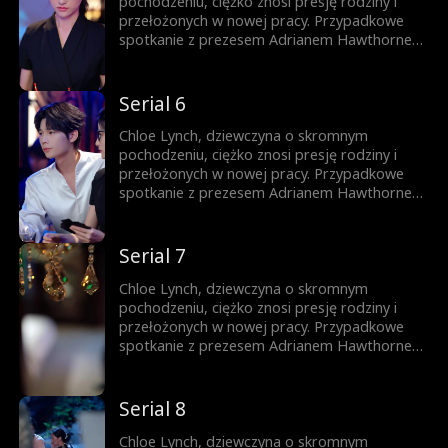
do szczęścia.
pochodzeniu, ciężko znosi presję rodziny i
przełożonych w nowej pracy. Przypadkowe
spotkanie z prezesem Adrianem Hawthornem
nie tylko ratuje jej posadę, ale całkowicie
odmienia jej los. Spodziewająca się
trojaczków Chloe znajduje w Adrianie
Serial 6
sojusznika, który wspiera ją w pokonywaniu
zawodowych i życiowych przeszkód na drodze
Chloe Lynch, dziewczyna o skromnym
do szczęścia.
pochodzeniu, ciężko znosi presję rodziny i
przełożonych w nowej pracy. Przypadkowe
spotkanie z prezesem Adrianem Hawthornem
nie tylko ratuje jej posadę, ale całkowicie
odmienia jej los. Spodziewająca się
trojaczków Chloe znajduje w Adrianie
Serial 7
sojusznika, który wspiera ją w pokonywaniu
zawodowych i życiowych przeszkód na drodze
Chloe Lynch, dziewczyna o skromnym
do szczęścia.
pochodzeniu, ciężko znosi presję rodziny i
przełożonych w nowej pracy. Przypadkowe
spotkanie z prezesem Adrianem Hawthornem
nie tylko ratuje jej posadę, ale całkowicie
odmienia jej los. Spodziewająca się
trojaczków Chloe znajduje w Adrianie
Serial 8
sojusznika, który wspiera ją w pokonywaniu
zawodowych i życiowych przeszkód na drodze
Chloe Lynch, dziewczyna o skromnym