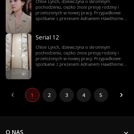
zawodowych i życiowych przeszkód na drodze
Chloe Lynch, dziewczyna o skromnym
do szczęścia.
pochodzeniu, ciężko znosi presję rodziny i
przełożonych w nowej pracy. Przypadkowe
spotkanie z prezesem Adrianem Hawthornem
nie tylko ratuje jej posadę, ale całkowicie
odmienia jej los. Spodziewająca się
trojaczków Chloe znajduje w Adrianie
Serial 12
sojusznika, który wspiera ją w pokonywaniu
zawodowych i życiowych przeszkód na drodze
Chloe Lynch, dziewczyna o skromnym
do szczęścia.
pochodzeniu, ciężko znosi presję rodziny i
przełożonych w nowej pracy. Przypadkowe
spotkanie z prezesem Adrianem Hawthornem
nie tylko ratuje jej posadę, ale całkowicie
odmienia jej los. Spodziewająca się
trojaczków Chloe znajduje w Adrianie
sojusznika, który wspiera ją w pokonywaniu
zawodowych i życiowych przeszkód na drodze
1
2
3
4
5
do szczęścia.
O NAS