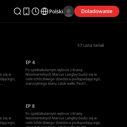
Doładowanie
Polski
57
Lista Seriali
EP 4
Po spektakularnym wylocie z Krainy
i się w
Nieśmiertelnych Marcus Langley budzi się w
dającego,
ciele tchórzliwego dziedzica podupadającego,
starożytnego klanu sztuk walki. Pech?
e Lynn,
Niekoniecznie. U jego boku jest Claire Lynn,
aktyki
żona i przy okazji rzadkie naczynie praktyki
 udawać
Feniksa. Żeby przeżyć, Marcus musi udawać
rywali i
słabeusza, przechytrzyć bezlitosnych rywali i
EP 8
dziny,
krok po kroku odbudować potęgę rodziny,
o zabić.
najlepiej zanim ktoś znów spróbuje go zabić.
Po spektakularnym wylocie z Krainy
i się w
Nieśmiertelnych Marcus Langley budzi się w
dającego,
ciele tchórzliwego dziedzica podupadającego,