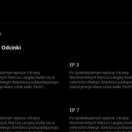
i
 Odcinki
EP 3
larnym wylocie z Krainy
Po spektakularnym wylocie z Krainy
lnych Marcus Langley budzi się w
Nieśmiertelnych Marcus Langley budz
rzliwego dziedzica podupadającego,
ciele tchórzliwego dziedzica podupa
o klanu sztuk walki. Pech?
starożytnego klanu sztuk walki. Pech?
ie. U jego boku jest Claire Lynn,
Niekoniecznie. U jego boku jest Clair
 okazji rzadkie naczynie praktyki
żona i przy okazji rzadkie naczynie pr
eby przeżyć, Marcus musi udawać
Feniksa. Żeby przeżyć, Marcus musi
przechytrzyć bezlitosnych rywali i
słabeusza, przechytrzyć bezlitosnych 
EP 7
oku odbudować potęgę rodziny,
krok po kroku odbudować potęgę ro
anim ktoś znów spróbuje go zabić.
najlepiej zanim ktoś znów spróbuje g
larnym wylocie z Krainy
Po spektakularnym wylocie z Krainy
lnych Marcus Langley budzi się w
Nieśmiertelnych Marcus Langley budz
rzliwego dziedzica podupadającego,
ciele tchórzliwego dziedzica podupa