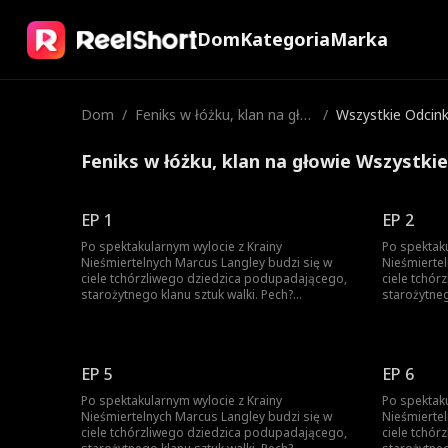
Dom
Kategoria
Marka
Dom
/
Feniks w łóżku, klan na gło
/
Wszystkie Odcink
wie
Feniks w łóżku, klan na głowie Wszystkie
EP 1
EP 2
Po spektakularnym wylocie z Krainy
Po spektaku
Nieśmiertelnych Marcus Langley budzi się w
Nieśmierte
ciele tchórzliwego dziedzica podupadającego,
ciele tchó
starożytnego klanu sztuk walki. Pech?
starożytneg
Niekoniecznie. U jego boku jest Claire Lynn,
Niekonieczn
żona i przy okazji rzadkie naczynie praktyki
żona i przy
Feniksa. Żeby przeżyć, Marcus musi udawać
Feniksa. Ż
słabeusza, przechytrzyć bezlitosnych rywali i
słabeusza, 
EP 5
EP 6
krok po kroku odbudować potęgę rodziny,
krok po kr
najlepiej zanim ktoś znów spróbuje go zabić.
najlepiej z
Po spektakularnym wylocie z Krainy
Po spektaku
Nieśmiertelnych Marcus Langley budzi się w
Nieśmierte
ciele tchórzliwego dziedzica podupadającego,
ciele tchó