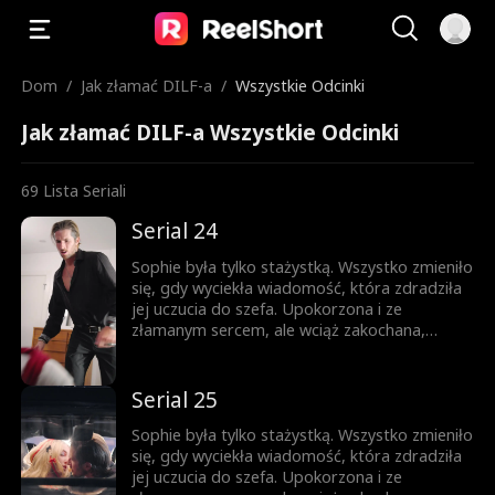
Dom
/
Jak złamać DILF-a
/
Wszystkie Odcinki
Jak złamać DILF-a Wszystkie Odcinki
69
Lista Seriali
Serial 24
Sophie była tylko stażystką. Wszystko zmieniło
się, gdy wyciekła wiadomość, która zdradziła
jej uczucia do szefa. Upokorzona i ze
złamanym sercem, ale wciąż zakochana,
próbuje iść dalej. Gdy pojawia się zagrożenie,
Jesse przychodzi jej z pomocą. Teraz
mieszkają razem. Nocą ich spojrzenia stają się
Serial 25
coraz bardziej odważne, a sekrety coraz
trudniejsze do ukrycia. Ona jest córką jego
Sophie była tylko stażystką. Wszystko zmieniło
najlepszego przyjaciela, a on mężczyzną, o
się, gdy wyciekła wiadomość, która zdradziła
którym ona nie może przestać myśleć. Pokusa
jej uczucia do szefa. Upokorzona i ze