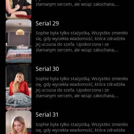
nigdy nie była w jej planach.
złamanym sercem, ale wciąż zakochana,
próbuje iść dalej. Gdy pojawia się zagrożenie,
Jesse przychodzi jej z pomocą. Teraz
mieszkają razem. Nocą ich spojrzenia stają się
Serial 29
coraz bardziej odważne, a sekrety coraz
trudniejsze do ukrycia. Ona jest córką jego
Sophie była tylko stażystką. Wszystko zmieniło
najlepszego przyjaciela, a on mężczyzną, o
się, gdy wyciekła wiadomość, która zdradziła
którym ona nie może przestać myśleć. Pokusa
jej uczucia do szefa. Upokorzona i ze
nigdy nie była w jej planach.
złamanym sercem, ale wciąż zakochana,
próbuje iść dalej. Gdy pojawia się zagrożenie,
Jesse przychodzi jej z pomocą. Teraz
mieszkają razem. Nocą ich spojrzenia stają się
Serial 30
coraz bardziej odważne, a sekrety coraz
trudniejsze do ukrycia. Ona jest córką jego
Sophie była tylko stażystką. Wszystko zmieniło
najlepszego przyjaciela, a on mężczyzną, o
się, gdy wyciekła wiadomość, która zdradziła
którym ona nie może przestać myśleć. Pokusa
jej uczucia do szefa. Upokorzona i ze
nigdy nie była w jej planach.
złamanym sercem, ale wciąż zakochana,
próbuje iść dalej. Gdy pojawia się zagrożenie,
Jesse przychodzi jej z pomocą. Teraz
mieszkają razem. Nocą ich spojrzenia stają się
Serial 31
coraz bardziej odważne, a sekrety coraz
trudniejsze do ukrycia. Ona jest córką jego
Sophie była tylko stażystką. Wszystko zmieniło
najlepszego przyjaciela, a on mężczyzną, o
się, gdy wyciekła wiadomość, która zdradziła