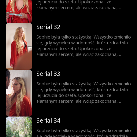
którym ona nie może przestać myśleć. Pokusa
jej uczucia do szefa. Upokorzona i ze
nigdy nie była w jej planach.
złamanym sercem, ale wciąż zakochana,
próbuje iść dalej. Gdy pojawia się zagrożenie,
Jesse przychodzi jej z pomocą. Teraz
mieszkają razem. Nocą ich spojrzenia stają się
Serial 32
coraz bardziej odważne, a sekrety coraz
trudniejsze do ukrycia. Ona jest córką jego
Sophie była tylko stażystką. Wszystko zmieniło
najlepszego przyjaciela, a on mężczyzną, o
się, gdy wyciekła wiadomość, która zdradziła
którym ona nie może przestać myśleć. Pokusa
jej uczucia do szefa. Upokorzona i ze
nigdy nie była w jej planach.
złamanym sercem, ale wciąż zakochana,
próbuje iść dalej. Gdy pojawia się zagrożenie,
Jesse przychodzi jej z pomocą. Teraz
mieszkają razem. Nocą ich spojrzenia stają się
Serial 33
coraz bardziej odważne, a sekrety coraz
trudniejsze do ukrycia. Ona jest córką jego
Sophie była tylko stażystką. Wszystko zmieniło
najlepszego przyjaciela, a on mężczyzną, o
się, gdy wyciekła wiadomość, która zdradziła
którym ona nie może przestać myśleć. Pokusa
jej uczucia do szefa. Upokorzona i ze
nigdy nie była w jej planach.
złamanym sercem, ale wciąż zakochana,
próbuje iść dalej. Gdy pojawia się zagrożenie,
Jesse przychodzi jej z pomocą. Teraz
mieszkają razem. Nocą ich spojrzenia stają się
Serial 34
coraz bardziej odważne, a sekrety coraz
trudniejsze do ukrycia. Ona jest córką jego
Sophie była tylko stażystką. Wszystko zmieniło
najlepszego przyjaciela, a on mężczyzną, o
się, gdy wyciekła wiadomość, która zdradziła