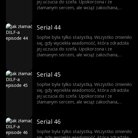
którym ona nie może przestać myśleć. Pokusa
jej uczucia do szefa. Upokorzona i ze
nigdy nie była w jej planach.
złamanym sercem, ale wciąż zakochana,
próbuje iść dalej. Gdy pojawia się zagrożenie,
Jesse przychodzi jej z pomocą. Teraz
mieszkają razem. Nocą ich spojrzenia stają się
Serial 44
coraz bardziej odważne, a sekrety coraz
trudniejsze do ukrycia. Ona jest córką jego
Sophie była tylko stażystką. Wszystko zmieniło
najlepszego przyjaciela, a on mężczyzną, o
się, gdy wyciekła wiadomość, która zdradziła
którym ona nie może przestać myśleć. Pokusa
jej uczucia do szefa. Upokorzona i ze
nigdy nie była w jej planach.
złamanym sercem, ale wciąż zakochana,
próbuje iść dalej. Gdy pojawia się zagrożenie,
Jesse przychodzi jej z pomocą. Teraz
mieszkają razem. Nocą ich spojrzenia stają się
Serial 45
coraz bardziej odważne, a sekrety coraz
trudniejsze do ukrycia. Ona jest córką jego
Sophie była tylko stażystką. Wszystko zmieniło
najlepszego przyjaciela, a on mężczyzną, o
się, gdy wyciekła wiadomość, która zdradziła
którym ona nie może przestać myśleć. Pokusa
jej uczucia do szefa. Upokorzona i ze
nigdy nie była w jej planach.
złamanym sercem, ale wciąż zakochana,
próbuje iść dalej. Gdy pojawia się zagrożenie,
Jesse przychodzi jej z pomocą. Teraz
mieszkają razem. Nocą ich spojrzenia stają się
Serial 46
coraz bardziej odważne, a sekrety coraz
trudniejsze do ukrycia. Ona jest córką jego
Sophie była tylko stażystką. Wszystko zmieniło
najlepszego przyjaciela, a on mężczyzną, o
się, gdy wyciekła wiadomość, która zdradziła