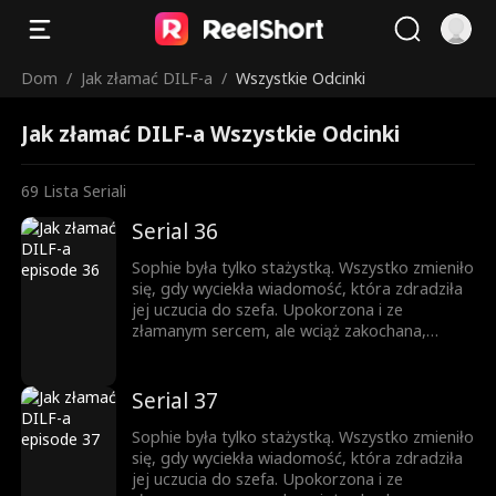
Dom
/
Jak złamać DILF-a
/
Wszystkie Odcinki
Jak złamać DILF-a Wszystkie Odcinki
69
Lista Seriali
Serial 36
Sophie była tylko stażystką. Wszystko zmieniło
się, gdy wyciekła wiadomość, która zdradziła
jej uczucia do szefa. Upokorzona i ze
złamanym sercem, ale wciąż zakochana,
próbuje iść dalej. Gdy pojawia się zagrożenie,
Jesse przychodzi jej z pomocą. Teraz
mieszkają razem. Nocą ich spojrzenia stają się
Serial 37
coraz bardziej odważne, a sekrety coraz
trudniejsze do ukrycia. Ona jest córką jego
Sophie była tylko stażystką. Wszystko zmieniło
najlepszego przyjaciela, a on mężczyzną, o
się, gdy wyciekła wiadomość, która zdradziła
którym ona nie może przestać myśleć. Pokusa
jej uczucia do szefa. Upokorzona i ze