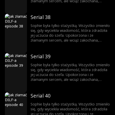
nigdy nie była w jej planach.
złamanym sercem, ale wciąż zakochana,
próbuje iść dalej. Gdy pojawia się zagrożenie,
Jesse przychodzi jej z pomocą. Teraz
mieszkają razem. Nocą ich spojrzenia stają się
Serial 38
coraz bardziej odważne, a sekrety coraz
trudniejsze do ukrycia. Ona jest córką jego
Sophie była tylko stażystką. Wszystko zmieniło
najlepszego przyjaciela, a on mężczyzną, o
się, gdy wyciekła wiadomość, która zdradziła
którym ona nie może przestać myśleć. Pokusa
jej uczucia do szefa. Upokorzona i ze
nigdy nie była w jej planach.
złamanym sercem, ale wciąż zakochana,
próbuje iść dalej. Gdy pojawia się zagrożenie,
Jesse przychodzi jej z pomocą. Teraz
mieszkają razem. Nocą ich spojrzenia stają się
Serial 39
coraz bardziej odważne, a sekrety coraz
trudniejsze do ukrycia. Ona jest córką jego
Sophie była tylko stażystką. Wszystko zmieniło
najlepszego przyjaciela, a on mężczyzną, o
się, gdy wyciekła wiadomość, która zdradziła
którym ona nie może przestać myśleć. Pokusa
jej uczucia do szefa. Upokorzona i ze
nigdy nie była w jej planach.
złamanym sercem, ale wciąż zakochana,
próbuje iść dalej. Gdy pojawia się zagrożenie,
Jesse przychodzi jej z pomocą. Teraz
mieszkają razem. Nocą ich spojrzenia stają się
Serial 40
coraz bardziej odważne, a sekrety coraz
trudniejsze do ukrycia. Ona jest córką jego
Sophie była tylko stażystką. Wszystko zmieniło
najlepszego przyjaciela, a on mężczyzną, o
się, gdy wyciekła wiadomość, która zdradziła
którym ona nie może przestać myśleć. Pokusa
jej uczucia do szefa. Upokorzona i ze