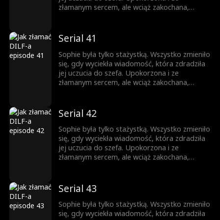
nigdy nie była w jej planach.
złamanym sercem, ale wciąż zakochana,
próbuje iść dalej. Gdy pojawia się zagrożenie,
Jesse przychodzi jej z pomocą. Teraz
mieszkają razem. Nocą ich spojrzenia stają się
Serial 41
coraz bardziej odważne, a sekrety coraz
trudniejsze do ukrycia. Ona jest córką jego
Sophie była tylko stażystką. Wszystko zmieniło
najlepszego przyjaciela, a on mężczyzną, o
się, gdy wyciekła wiadomość, która zdradziła
którym ona nie może przestać myśleć. Pokusa
jej uczucia do szefa. Upokorzona i ze
nigdy nie była w jej planach.
złamanym sercem, ale wciąż zakochana,
próbuje iść dalej. Gdy pojawia się zagrożenie,
Jesse przychodzi jej z pomocą. Teraz
mieszkają razem. Nocą ich spojrzenia stają się
Serial 42
coraz bardziej odważne, a sekrety coraz
trudniejsze do ukrycia. Ona jest córką jego
Sophie była tylko stażystką. Wszystko zmieniło
najlepszego przyjaciela, a on mężczyzną, o
się, gdy wyciekła wiadomość, która zdradziła
którym ona nie może przestać myśleć. Pokusa
jej uczucia do szefa. Upokorzona i ze
nigdy nie była w jej planach.
złamanym sercem, ale wciąż zakochana,
próbuje iść dalej. Gdy pojawia się zagrożenie,
Jesse przychodzi jej z pomocą. Teraz
mieszkają razem. Nocą ich spojrzenia stają się
Serial 43
coraz bardziej odważne, a sekrety coraz
trudniejsze do ukrycia. Ona jest córką jego
Sophie była tylko stażystką. Wszystko zmieniło
najlepszego przyjaciela, a on mężczyzną, o
się, gdy wyciekła wiadomość, która zdradziła