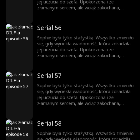
którym ona nie może przestać myśleć. Pokusa
jej uczucia do szefa. Upokorzona i ze
nigdy nie była w jej planach.
złamanym sercem, ale wciąż zakochana,
próbuje iść dalej. Gdy pojawia się zagrożenie,
Jesse przychodzi jej z pomocą. Teraz
mieszkają razem. Nocą ich spojrzenia stają się
Serial 56
coraz bardziej odważne, a sekrety coraz
trudniejsze do ukrycia. Ona jest córką jego
Sophie była tylko stażystką. Wszystko zmieniło
najlepszego przyjaciela, a on mężczyzną, o
się, gdy wyciekła wiadomość, która zdradziła
którym ona nie może przestać myśleć. Pokusa
jej uczucia do szefa. Upokorzona i ze
nigdy nie była w jej planach.
złamanym sercem, ale wciąż zakochana,
próbuje iść dalej. Gdy pojawia się zagrożenie,
Jesse przychodzi jej z pomocą. Teraz
mieszkają razem. Nocą ich spojrzenia stają się
Serial 57
coraz bardziej odważne, a sekrety coraz
trudniejsze do ukrycia. Ona jest córką jego
Sophie była tylko stażystką. Wszystko zmieniło
najlepszego przyjaciela, a on mężczyzną, o
się, gdy wyciekła wiadomość, która zdradziła
którym ona nie może przestać myśleć. Pokusa
jej uczucia do szefa. Upokorzona i ze
nigdy nie była w jej planach.
złamanym sercem, ale wciąż zakochana,
próbuje iść dalej. Gdy pojawia się zagrożenie,
Jesse przychodzi jej z pomocą. Teraz
mieszkają razem. Nocą ich spojrzenia stają się
Serial 58
coraz bardziej odważne, a sekrety coraz
trudniejsze do ukrycia. Ona jest córką jego
Sophie była tylko stażystką. Wszystko zmieniło
najlepszego przyjaciela, a on mężczyzną, o
się, gdy wyciekła wiadomość, która zdradziła