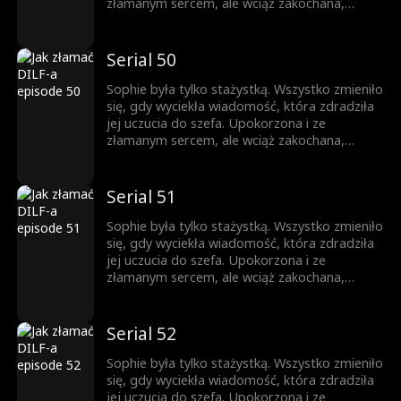
nigdy nie była w jej planach.
złamanym sercem, ale wciąż zakochana,
próbuje iść dalej. Gdy pojawia się zagrożenie,
Jesse przychodzi jej z pomocą. Teraz
mieszkają razem. Nocą ich spojrzenia stają się
Serial 50
coraz bardziej odważne, a sekrety coraz
trudniejsze do ukrycia. Ona jest córką jego
Sophie była tylko stażystką. Wszystko zmieniło
najlepszego przyjaciela, a on mężczyzną, o
się, gdy wyciekła wiadomość, która zdradziła
którym ona nie może przestać myśleć. Pokusa
jej uczucia do szefa. Upokorzona i ze
nigdy nie była w jej planach.
złamanym sercem, ale wciąż zakochana,
próbuje iść dalej. Gdy pojawia się zagrożenie,
Jesse przychodzi jej z pomocą. Teraz
mieszkają razem. Nocą ich spojrzenia stają się
Serial 51
coraz bardziej odważne, a sekrety coraz
trudniejsze do ukrycia. Ona jest córką jego
Sophie była tylko stażystką. Wszystko zmieniło
najlepszego przyjaciela, a on mężczyzną, o
się, gdy wyciekła wiadomość, która zdradziła
którym ona nie może przestać myśleć. Pokusa
jej uczucia do szefa. Upokorzona i ze
nigdy nie była w jej planach.
złamanym sercem, ale wciąż zakochana,
próbuje iść dalej. Gdy pojawia się zagrożenie,
Jesse przychodzi jej z pomocą. Teraz
mieszkają razem. Nocą ich spojrzenia stają się
Serial 52
coraz bardziej odważne, a sekrety coraz
trudniejsze do ukrycia. Ona jest córką jego
Sophie była tylko stażystką. Wszystko zmieniło
najlepszego przyjaciela, a on mężczyzną, o
się, gdy wyciekła wiadomość, która zdradziła
którym ona nie może przestać myśleć. Pokusa
jej uczucia do szefa. Upokorzona i ze