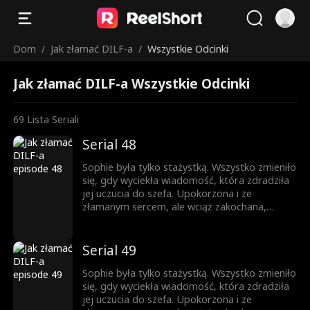
Dom
/
Jak złamać DILF-a
/
Wszystkie Odcinki
Jak złamać DILF-a Wszystkie Odcinki
69
Lista Seriali
Serial 48
Sophie była tylko stażystką. Wszystko zmieniło
się, gdy wyciekła wiadomość, która zdradziła
jej uczucia do szefa. Upokorzona i ze
złamanym sercem, ale wciąż zakochana,
próbuje iść dalej. Gdy pojawia się zagrożenie,
Jesse przychodzi jej z pomocą. Teraz
mieszkają razem. Nocą ich spojrzenia stają się
Serial 49
coraz bardziej odważne, a sekrety coraz
trudniejsze do ukrycia. Ona jest córką jego
Sophie była tylko stażystką. Wszystko zmieniło
najlepszego przyjaciela, a on mężczyzną, o
się, gdy wyciekła wiadomość, która zdradziła
którym ona nie może przestać myśleć. Pokusa
jej uczucia do szefa. Upokorzona i ze