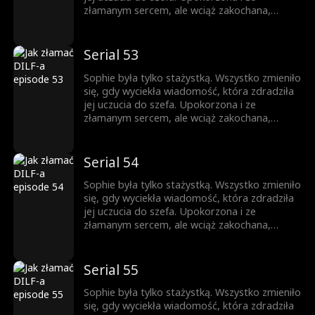
nigdy nie była w jej planach.
złamanym sercem, ale wciąż zakochana,
próbuje iść dalej. Gdy pojawia się zagrożenie,
Jesse przychodzi jej z pomocą. Teraz
mieszkają razem. Nocą ich spojrzenia stają się
Serial 53
coraz bardziej odważne, a sekrety coraz
trudniejsze do ukrycia. Ona jest córką jego
Sophie była tylko stażystką. Wszystko zmieniło
najlepszego przyjaciela, a on mężczyzną, o
się, gdy wyciekła wiadomość, która zdradziła
którym ona nie może przestać myśleć. Pokusa
jej uczucia do szefa. Upokorzona i ze
nigdy nie była w jej planach.
złamanym sercem, ale wciąż zakochana,
próbuje iść dalej. Gdy pojawia się zagrożenie,
Jesse przychodzi jej z pomocą. Teraz
mieszkają razem. Nocą ich spojrzenia stają się
Serial 54
coraz bardziej odważne, a sekrety coraz
trudniejsze do ukrycia. Ona jest córką jego
Sophie była tylko stażystką. Wszystko zmieniło
najlepszego przyjaciela, a on mężczyzną, o
się, gdy wyciekła wiadomość, która zdradziła
którym ona nie może przestać myśleć. Pokusa
jej uczucia do szefa. Upokorzona i ze
nigdy nie była w jej planach.
złamanym sercem, ale wciąż zakochana,
próbuje iść dalej. Gdy pojawia się zagrożenie,
Jesse przychodzi jej z pomocą. Teraz
mieszkają razem. Nocą ich spojrzenia stają się
Serial 55
coraz bardziej odważne, a sekrety coraz
trudniejsze do ukrycia. Ona jest córką jego
Sophie była tylko stażystką. Wszystko zmieniło
najlepszego przyjaciela, a on mężczyzną, o
się, gdy wyciekła wiadomość, która zdradziła