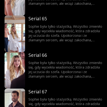
nigdy nie była w jej planach.
złamanym sercem, ale wciąż zakochana,
próbuje iść dalej. Gdy pojawia się zagrożenie,
Jesse przychodzi jej z pomocą. Teraz
mieszkają razem. Nocą ich spojrzenia stają się
Serial 65
coraz bardziej odważne, a sekrety coraz
trudniejsze do ukrycia. Ona jest córką jego
Sophie była tylko stażystką. Wszystko zmieniło
najlepszego przyjaciela, a on mężczyzną, o
się, gdy wyciekła wiadomość, która zdradziła
którym ona nie może przestać myśleć. Pokusa
jej uczucia do szefa. Upokorzona i ze
nigdy nie była w jej planach.
złamanym sercem, ale wciąż zakochana,
próbuje iść dalej. Gdy pojawia się zagrożenie,
Jesse przychodzi jej z pomocą. Teraz
mieszkają razem. Nocą ich spojrzenia stają się
Serial 66
coraz bardziej odważne, a sekrety coraz
trudniejsze do ukrycia. Ona jest córką jego
Sophie była tylko stażystką. Wszystko zmieniło
najlepszego przyjaciela, a on mężczyzną, o
się, gdy wyciekła wiadomość, która zdradziła
którym ona nie może przestać myśleć. Pokusa
jej uczucia do szefa. Upokorzona i ze
nigdy nie była w jej planach.
złamanym sercem, ale wciąż zakochana,
próbuje iść dalej. Gdy pojawia się zagrożenie,
Jesse przychodzi jej z pomocą. Teraz
mieszkają razem. Nocą ich spojrzenia stają się
Serial 67
coraz bardziej odważne, a sekrety coraz
trudniejsze do ukrycia. Ona jest córką jego
Sophie była tylko stażystką. Wszystko zmieniło
najlepszego przyjaciela, a on mężczyzną, o
się, gdy wyciekła wiadomość, która zdradziła