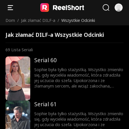
Dom
/
Jak złamać DILF-a
/
Wszystkie Odcinki
Jak złamać DILF-a Wszystkie Odcinki
69
Lista Seriali
Serial 60
Sophie była tylko stażystką. Wszystko zmieniło
się, gdy wyciekła wiadomość, która zdradziła
jej uczucia do szefa. Upokorzona i ze
złamanym sercem, ale wciąż zakochana,
próbuje iść dalej. Gdy pojawia się zagrożenie,
Jesse przychodzi jej z pomocą. Teraz
mieszkają razem. Nocą ich spojrzenia stają się
Serial 61
coraz bardziej odważne, a sekrety coraz
trudniejsze do ukrycia. Ona jest córką jego
Sophie była tylko stażystką. Wszystko zmieniło
najlepszego przyjaciela, a on mężczyzną, o
się, gdy wyciekła wiadomość, która zdradziła
którym ona nie może przestać myśleć. Pokusa
jej uczucia do szefa. Upokorzona i ze