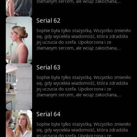
nigdy nie była w jej planach.
złamanym sercem, ale wciąż zakochana,
próbuje iść dalej. Gdy pojawia się zagrożenie,
Jesse przychodzi jej z pomocą. Teraz
mieszkają razem. Nocą ich spojrzenia stają się
Serial 62
coraz bardziej odważne, a sekrety coraz
trudniejsze do ukrycia. Ona jest córką jego
Sophie była tylko stażystką. Wszystko zmieniło
najlepszego przyjaciela, a on mężczyzną, o
się, gdy wyciekła wiadomość, która zdradziła
którym ona nie może przestać myśleć. Pokusa
jej uczucia do szefa. Upokorzona i ze
nigdy nie była w jej planach.
złamanym sercem, ale wciąż zakochana,
próbuje iść dalej. Gdy pojawia się zagrożenie,
Jesse przychodzi jej z pomocą. Teraz
mieszkają razem. Nocą ich spojrzenia stają się
Serial 63
coraz bardziej odważne, a sekrety coraz
trudniejsze do ukrycia. Ona jest córką jego
Sophie była tylko stażystką. Wszystko zmieniło
najlepszego przyjaciela, a on mężczyzną, o
się, gdy wyciekła wiadomość, która zdradziła
którym ona nie może przestać myśleć. Pokusa
jej uczucia do szefa. Upokorzona i ze
nigdy nie była w jej planach.
złamanym sercem, ale wciąż zakochana,
próbuje iść dalej. Gdy pojawia się zagrożenie,
Jesse przychodzi jej z pomocą. Teraz
mieszkają razem. Nocą ich spojrzenia stają się
Serial 64
coraz bardziej odważne, a sekrety coraz
trudniejsze do ukrycia. Ona jest córką jego
Sophie była tylko stażystką. Wszystko zmieniło
najlepszego przyjaciela, a on mężczyzną, o
się, gdy wyciekła wiadomość, która zdradziła
którym ona nie może przestać myśleć. Pokusa
jej uczucia do szefa. Upokorzona i ze