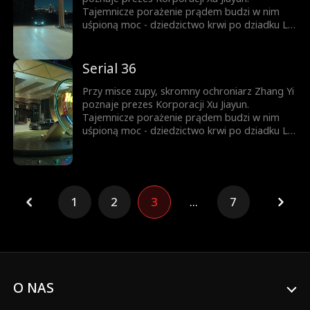
Tajemnicze porażenie prądem budzi w nim
uśpioną moc - dziedzictwo krwi po dziadku Lin
Shuang. Od tej chwili Ignacy zaczyna piąć się w
górę. Ród Lin? Ród Xu? Zhang Yi nie pyta o
pochodzenie - liczy się tylko siła. Kto nie
Serial 36
wierzy, przekona się na własnej skórze.
Przy misce zupy, skromny ochroniarz Zhang Yi
poznaje prezes Korporacji Xu Jiayun.
Tajemnicze porażenie prądem budzi w nim
uśpioną moc - dziedzictwo krwi po dziadku Lin
Shuang. Od tej chwili Ignacy zaczyna piąć się w
górę. Ród Lin? Ród Xu? Zhang Yi nie pyta o
pochodzenie - liczy się tylko siła. Kto nie
wierzy, przekona się na własnej skórze.
1
2
3
...
7
O NAS