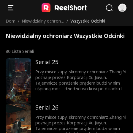
Dom
/
Niewidzialny ochronia
/
Wszystkie Odcinki
rz
Niewidzialny ochroniarz Wszystkie Odcinki
80
Lista Seriali
Serial 25
Przy misce zupy, skromny ochroniarz Zhang Yi
poznaje prezes Korporacji Xu Jiayun.
Tajemnicze porażenie prądem budzi w nim
uśpioną moc - dziedzictwo krwi po dziadku Lin
Shuang. Od tej chwili Ignacy zaczyna piąć się w
górę. Ród Lin? Ród Xu? Zhang Yi nie pyta o
pochodzenie - liczy się tylko siła. Kto nie
Serial 26
wierzy, przekona się na własnej skórze.
Przy misce zupy, skromny ochroniarz Zhang Yi
poznaje prezes Korporacji Xu Jiayun.
Tajemnicze porażenie prądem budzi w nim