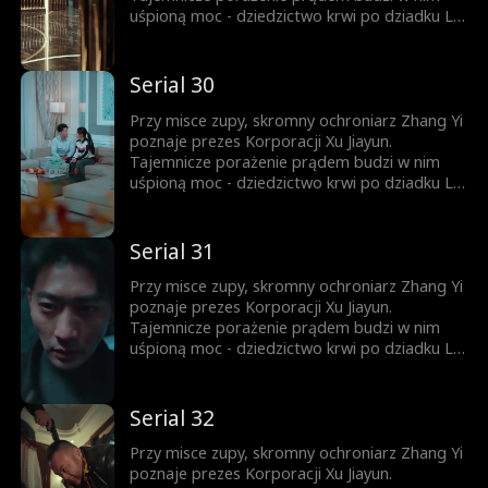
uśpioną moc - dziedzictwo krwi po dziadku Lin
Shuang. Od tej chwili Ignacy zaczyna piąć się w
górę. Ród Lin? Ród Xu? Zhang Yi nie pyta o
pochodzenie - liczy się tylko siła. Kto nie
Serial 30
wierzy, przekona się na własnej skórze.
Przy misce zupy, skromny ochroniarz Zhang Yi
poznaje prezes Korporacji Xu Jiayun.
Tajemnicze porażenie prądem budzi w nim
uśpioną moc - dziedzictwo krwi po dziadku Lin
Shuang. Od tej chwili Ignacy zaczyna piąć się w
górę. Ród Lin? Ród Xu? Zhang Yi nie pyta o
pochodzenie - liczy się tylko siła. Kto nie
Serial 31
wierzy, przekona się na własnej skórze.
Przy misce zupy, skromny ochroniarz Zhang Yi
poznaje prezes Korporacji Xu Jiayun.
Tajemnicze porażenie prądem budzi w nim
uśpioną moc - dziedzictwo krwi po dziadku Lin
Shuang. Od tej chwili Ignacy zaczyna piąć się w
górę. Ród Lin? Ród Xu? Zhang Yi nie pyta o
pochodzenie - liczy się tylko siła. Kto nie
Serial 32
wierzy, przekona się na własnej skórze.
Przy misce zupy, skromny ochroniarz Zhang Yi
poznaje prezes Korporacji Xu Jiayun.