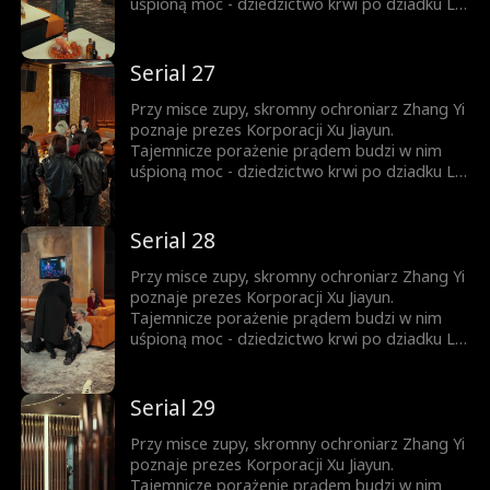
uśpioną moc - dziedzictwo krwi po dziadku Lin
Shuang. Od tej chwili Ignacy zaczyna piąć się w
górę. Ród Lin? Ród Xu? Zhang Yi nie pyta o
pochodzenie - liczy się tylko siła. Kto nie
Serial 27
wierzy, przekona się na własnej skórze.
Przy misce zupy, skromny ochroniarz Zhang Yi
poznaje prezes Korporacji Xu Jiayun.
Tajemnicze porażenie prądem budzi w nim
uśpioną moc - dziedzictwo krwi po dziadku Lin
Shuang. Od tej chwili Ignacy zaczyna piąć się w
górę. Ród Lin? Ród Xu? Zhang Yi nie pyta o
pochodzenie - liczy się tylko siła. Kto nie
Serial 28
wierzy, przekona się na własnej skórze.
Przy misce zupy, skromny ochroniarz Zhang Yi
poznaje prezes Korporacji Xu Jiayun.
Tajemnicze porażenie prądem budzi w nim
uśpioną moc - dziedzictwo krwi po dziadku Lin
Shuang. Od tej chwili Ignacy zaczyna piąć się w
górę. Ród Lin? Ród Xu? Zhang Yi nie pyta o
pochodzenie - liczy się tylko siła. Kto nie
Serial 29
wierzy, przekona się na własnej skórze.
Przy misce zupy, skromny ochroniarz Zhang Yi
poznaje prezes Korporacji Xu Jiayun.
Tajemnicze porażenie prądem budzi w nim