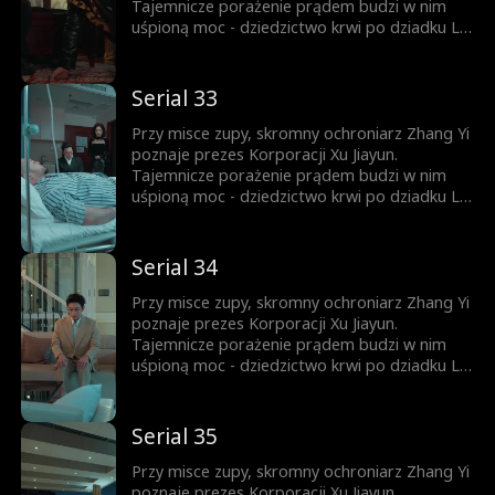
Tajemnicze porażenie prądem budzi w nim
uśpioną moc - dziedzictwo krwi po dziadku Lin
Shuang. Od tej chwili Ignacy zaczyna piąć się w
górę. Ród Lin? Ród Xu? Zhang Yi nie pyta o
pochodzenie - liczy się tylko siła. Kto nie
Serial 33
wierzy, przekona się na własnej skórze.
Przy misce zupy, skromny ochroniarz Zhang Yi
poznaje prezes Korporacji Xu Jiayun.
Tajemnicze porażenie prądem budzi w nim
uśpioną moc - dziedzictwo krwi po dziadku Lin
Shuang. Od tej chwili Ignacy zaczyna piąć się w
górę. Ród Lin? Ród Xu? Zhang Yi nie pyta o
pochodzenie - liczy się tylko siła. Kto nie
Serial 34
wierzy, przekona się na własnej skórze.
Przy misce zupy, skromny ochroniarz Zhang Yi
poznaje prezes Korporacji Xu Jiayun.
Tajemnicze porażenie prądem budzi w nim
uśpioną moc - dziedzictwo krwi po dziadku Lin
Shuang. Od tej chwili Ignacy zaczyna piąć się w
górę. Ród Lin? Ród Xu? Zhang Yi nie pyta o
pochodzenie - liczy się tylko siła. Kto nie
Serial 35
wierzy, przekona się na własnej skórze.
Przy misce zupy, skromny ochroniarz Zhang Yi
poznaje prezes Korporacji Xu Jiayun.